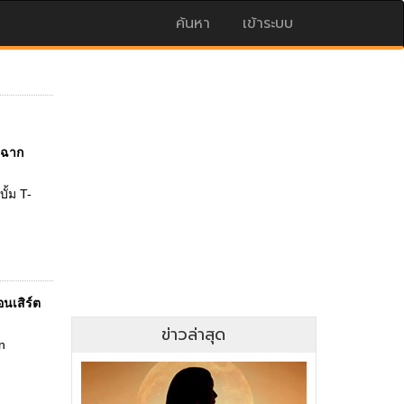
ค้นหา
เข้าระบบ
ดฉาก
ั้ม T-
นเสิร์ต
ข่าวล่าสุด
n