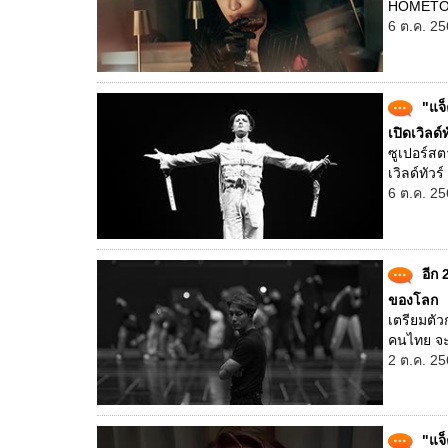
HOMETOWN 
6 ต.ค. 25
"แจ็
เปิดเวิลด์ท
ซูเปอร์สต
เวิลด์ทั
6 ต.ค. 25
อีก 
ของโลก
เตรียมตัวก
คนไทย จะ
2 ต.ค. 25
"แจ็