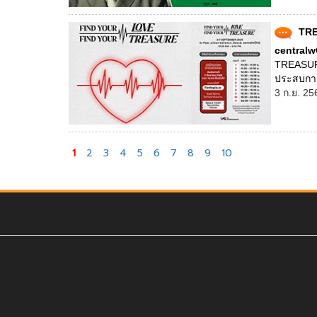
TRE
central
TREASURE
ประสบการ
3 ก.ย. 25
1
2
3
4
5
6
7
8
9
10