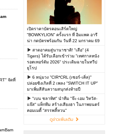
mBam
เปิดราคาบัตรคอนเสิร์ตใหญ่
"BOWKYLION" ครั้งแรก ที่ อิมแพค อารี
น่า กดบัตรพร้อมกัน วันที่ 22 มกราคม 69
สาดอาคมสู่นานาชาติ! "เสือ" (4
Tigers) ได้รับเลือกเข้าร่วม "เทศกาลหนัง
รอตเทอร์ดัม 2026" ประเดิมฉายในทวีป
ยุโรป
6 หนุ่มวง "CIR*CRL (เซอร์-เคิ่ล)"
" จัดที่
ปล่อยซิงเกิลที่ 2 เพลง "SWITCH IT UP"
มาเพิ่มสีสันความสนุกส่งท้ายปี
"เบน ชลาทิศ" นำทีม "จ๊ะ-เอม วิทวัส-
แจ๊ส" แท็กทีม สร้างเสียงฮา ในภาพยนตร์
คอมเมดี้ "สรรพลี้หวน"
ดูข่าวเพิ่มเติม
 BamBam