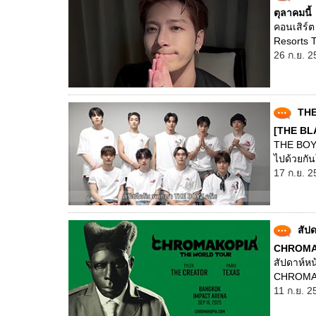
ตุลาคมนี้
คอนเสิร์
Resorts T
26 ก.ย. 2
THE
[THE BL
THE BOYZ
ไปด้วยกั
17 ก.ย. 2
สัป
CHROMA
สัปดาห์หน
CHROMAK
11 ก.ย. 2