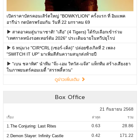
เปิดราคาบัตรคอนเสิร์ตใหญ่ "BOWKYLION" ครั้งแรก ที่ อิมแพค
อารีน่า กดบัตรพร้อมกัน วันที่ 22 มกราคม 69
สาดอาคมสู่นานาชาติ! "เสือ" (4 Tigers) ได้รับเลือกเข้าร่วม
"เทศกาลหนังรอตเทอร์ดัม 2026" ประเดิมฉายในทวีปยุโรป
6 หนุ่มวง "CIR*CRL (เซอร์-เคิ่ล)" ปล่อยซิงเกิลที่ 2 เพลง
"SWITCH IT UP" มาเพิ่มสีสันความสนุกส่งท้ายปี
"เบน ชลาทิศ" นำทีม "จ๊ะ-เอม วิทวัส-แจ๊ส" แท็กทีม สร้างเสียงฮา
ในภาพยนตร์คอมเมดี้ "สรรพลี้หวน"
ดูข่าวเพิ่มเติม
Box Office
21 กันยายน 2568
เรื่อง
ล่าสุด
รวม
0.63
28.86
1.
The Conjuring: Last Rites
0.42
171.22
2.
Demon Slayer: Infinity Castle