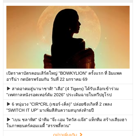
เปิดราคาบัตรคอนเสิร์ตใหญ่ "BOWKYLION" ครั้งแรก ที่ อิมแพค
อารีน่า กดบัตรพร้อมกัน วันที่ 22 มกราคม 69
สาดอาคมสู่นานาชาติ! "เสือ" (4 Tigers) ได้รับเลือกเข้าร่วม
"เทศกาลหนังรอตเทอร์ดัม 2026" ประเดิมฉายในทวีปยุโรป
6 หนุ่มวง "CIR*CRL (เซอร์-เคิ่ล)" ปล่อยซิงเกิลที่ 2 เพลง
"SWITCH IT UP" มาเพิ่มสีสันความสนุกส่งท้ายปี
"เบน ชลาทิศ" นำทีม "จ๊ะ-เอม วิทวัส-แจ๊ส" แท็กทีม สร้างเสียงฮา
ในภาพยนตร์คอมเมดี้ "สรรพลี้หวน"
ดูข่าวเพิ่มเติม