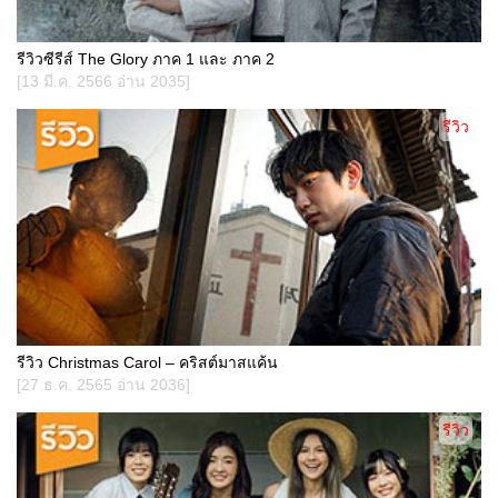
รีวิวซีรีส์ The Glory ภาค 1 และ ภาค 2
[13 มี.ค. 2566 อ่าน 2035]
รีวิว
รีวิว Christmas Carol – คริสต์มาสแค้น
[27 ธ.ค. 2565 อ่าน 2036]
รีวิว