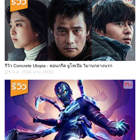
รีวิว Concrete Utopia - คอนกรีต ยูโทเปีย วิมานกลางนรก
[29 ส.ค. 2566 อ่าน 2005]
รีวิว