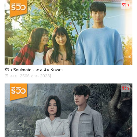
รีวิว
รีวิว Soulmate - เธอ ฉัน รักเขา
[5 เม.ย. 2566 อ่าน 2023]
รีวิว