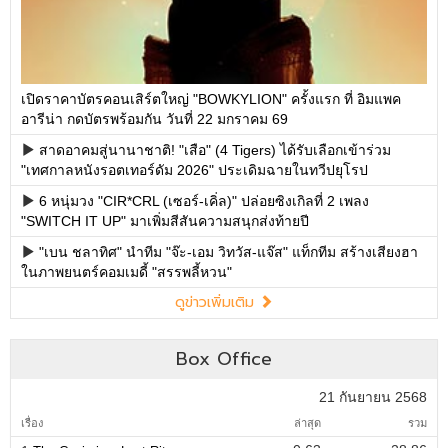
เปิดราคาบัตรคอนเสิร์ตใหญ่ "BOWKYLION" ครั้งแรก ที่ อิมแพค
อารีน่า กดบัตรพร้อมกัน วันที่ 22 มกราคม 69
สาดอาคมสู่นานาชาติ! "เสือ" (4 Tigers) ได้รับเลือกเข้าร่วม
"เทศกาลหนังรอตเทอร์ดัม 2026" ประเดิมฉายในทวีปยุโรป
6 หนุ่มวง "CIR*CRL (เซอร์-เคิ่ล)" ปล่อยซิงเกิลที่ 2 เพลง
"SWITCH IT UP" มาเพิ่มสีสันความสนุกส่งท้ายปี
"เบน ชลาทิศ" นำทีม "จ๊ะ-เอม วิทวัส-แจ๊ส" แท็กทีม สร้างเสียงฮา
ในภาพยนตร์คอมเมดี้ "สรรพลี้หวน"
ดูข่าวเพิ่มเติม
Box Office
21 กันยายน 2568
เรื่อง
ล่าสุด
รวม