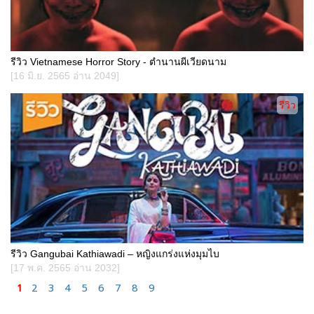
รีวิว Vietnamese Horror Story - ตำนานผีเวียดนาม
[16 มิ.ย. 2565 อ่าน 2049]
รีวิว
รีวิว Gangubai Kathiawadi – หญิงแกร่งแห่งมุมไบ
[17 พ.ค. 2565 อ่าน 2032]
1
2
3
4
5
6
7
8
9