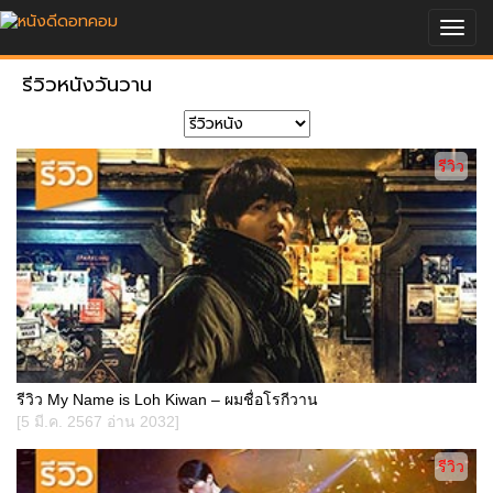
Togg
navig
รีวิวหนังวันวาน
รีวิว
รีวิว My Name is Loh Kiwan – ผมชื่อโรกีวาน
[5 มี.ค. 2567 อ่าน 2032]
รีวิว