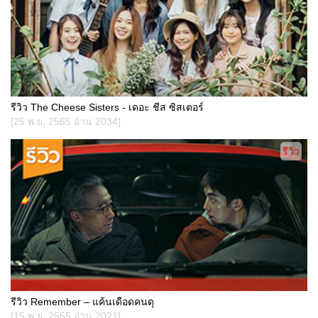
รีวิว The Cheese Sisters - เดอะ ชีส ซิสเตอร์
[25 พ.ย. 2565 อ่าน 2034]
รีวิว
รีวิว Remember – แค้นเดือดคนดุ
[15 พ.ย. 2565 อ่าน 2021]