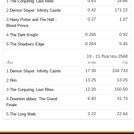
0.63
28.86
1.
The Conjuring: Last Rites
0.42
171.22
2.
Demon Slayer: Infinity Castle
0.27
1.07
3.
Harry Potter and The Half -
Blood Prince
0.266
0.92
4.
The Dark Knight
0.264
5.45
5.
The Shadow's Edge
19 - 21 กันยายน 2568
เรื่อง
ล่าสุด
รวม
17.30
104.733
1.
Demon Slayer: Infinity Castle
13.25
13.25
2.
Him
12.20
150.50
3.
The Conjuring: Last Rites
6.40
31.73
4.
Downton abbey: The Grand
Finale
3.22
22.64
5.
The Long Walk