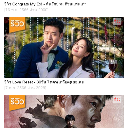
รีวิว Congrats My Ex! - ลุ้นรักป่วน ก๊วนแฟนเก่า
[16 พ.ย. 2566 อ่าน 2000]
รีวิว
รีวิว Love Reset - 30วัน โคตร(เกลียด)เธอเลย
[7 พ.ย. 2566 อ่าน 2029]
รีวิว