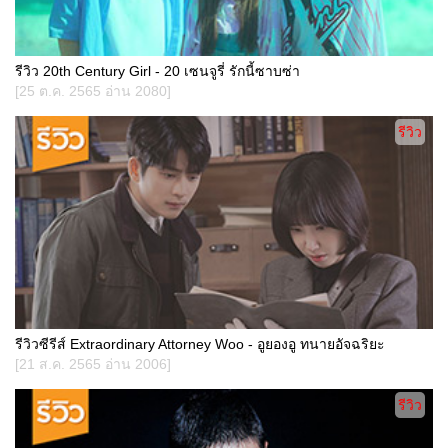
รีวิว 20th Century Girl - 20 เซนจูรี่ รักนี้ซาบซ่า
[25 ต.ค. 2565 อ่าน 2080]
รีวิว
รีวิวซีรีส์ Extraordinary Attorney Woo - อูยองอู ทนายอัจฉริยะ
[21 ส.ค. 2565 อ่าน 2006]
รีวิว