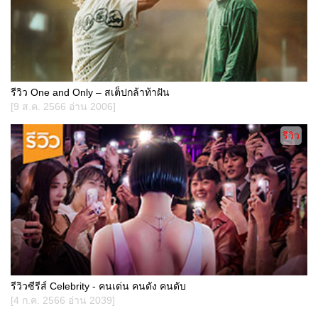
รีวิว One and Only – สเต็ปกล้าท้าฝัน
[9 ส.ค. 2566 อ่าน 2006]
รีวิว
รีวิวซีรีส์ Celebrity - คนเด่น คนดัง คนดับ
[4 ก.ค. 2566 อ่าน 2039]