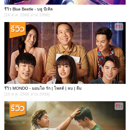
รีวิว Blue Beetle - บลู บีเทิล
[16 ส.ค. 2566 อ่าน 1996]
รีวิว
รีวิว MONDO - มอนโด รัก | โพสต์ | ลบ | ลืม
[10 ส.ค. 2566 อ่าน 2006]
รีวิว