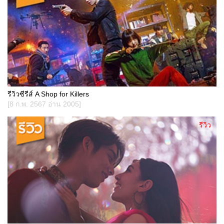
รีวิวซีรีส์ A Shop for Killers
[8 ก.พ. 2567 อ่าน 2005]
รีวิว