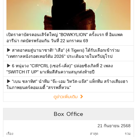
เปิดราคาบัตรคอนเสิร์ตใหญ่ "BOWKYLION" ครั้งแรก ที่ อิมแพค
อารีน่า กดบัตรพร้อมกัน วันที่ 22 มกราคม 69
สาดอาคมสู่นานาชาติ! "เสือ" (4 Tigers) ได้รับเลือกเข้าร่วม
"เทศกาลหนังรอตเทอร์ดัม 2026" ประเดิมฉายในทวีปยุโรป
6 หนุ่มวง "CIR*CRL (เซอร์-เคิ่ล)" ปล่อยซิงเกิลที่ 2 เพลง
"SWITCH IT UP" มาเพิ่มสีสันความสนุกส่งท้ายปี
"เบน ชลาทิศ" นำทีม "จ๊ะ-เอม วิทวัส-แจ๊ส" แท็กทีม สร้างเสียงฮา
ในภาพยนตร์คอมเมดี้ "สรรพลี้หวน"
ดูข่าวเพิ่มเติม
Box Office
21 กันยายน 2568
เรื่อง
ล่าสุด
รวม