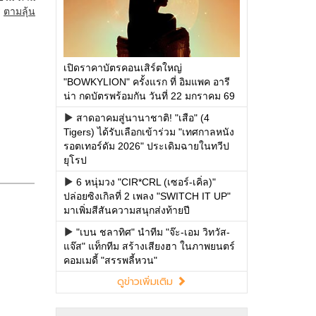
เปิดราคาบัตรคอนเสิร์ตใหญ่
"BOWKYLION" ครั้งแรก ที่ อิมแพค อารี
น่า กดบัตรพร้อมกัน วันที่ 22 มกราคม 69
สาดอาคมสู่นานาชาติ! "เสือ" (4
Tigers) ได้รับเลือกเข้าร่วม "เทศกาลหนัง
รอตเทอร์ดัม 2026" ประเดิมฉายในทวีป
ยุโรป
6 หนุ่มวง "CIR*CRL (เซอร์-เคิ่ล)"
ปล่อยซิงเกิลที่ 2 เพลง "SWITCH IT UP"
มาเพิ่มสีสันความสนุกส่งท้ายปี
"เบน ชลาทิศ" นำทีม "จ๊ะ-เอม วิทวัส-
แจ๊ส" แท็กทีม สร้างเสียงฮา ในภาพยนตร์
คอมเมดี้ "สรรพลี้หวน"
ดูข่าวเพิ่มเติม