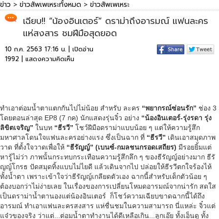
ข่าว
>
ข่าวสัพเพเหระทั้งหมด
>
ข่าวสัพเพเหระ
เฉียบ!! “น้องอินเตอร์” ดราม่าถึงอารมณ์ แฟนละคร
แห่สงสาร ชมฝีมือสุดยอด
10 ก.ค. 2563 17:16 น. | เปิดอ่าน
1992 |
แสดงความคิดเห็น
ทำเอาต่อมน้ำตาแตกกันไปไม่น้อย สำหรับ ละคร
“พยากรณ์ซ่อนรัก”
ช่อง 3
โดยตอนล่าสุด EP8 (7 กค) นักแสดงรุ่นจิ๋ว อย่าง
“น้องอินเตอร์-รุ่งรดา รุ่ง
ลิขิตเจริญ”
ในบท
“ธีรวี”
โชว์ฝีมือดราม่าแบบน้อย ๆ แต่ให้ความรู้สึก
มหาศาลโดนใจแฟนละครอย่างแรง ซึ่งเป็นฉาก ที่
“ธีรวี”
เดินเอาสมุดภาพ
วาด ที่ตั้งใจวาดเพื่อให้
“ธีรัญญ์”
(เบนซ์-กมลชนกรอดเสถียร)
มีรอยยิ้มแต่
หารู้ไม่ว่า ภาพนั้นกระทบกระเทือนความรู้สึกลึก ๆ ของธีรัญญ์อย่างมาก ธีรั
ญญ์โกรธ ปัดสมุดทิ้งแบบไม่ไยดี แล้วเดินจากไป ปล่อยให้ธีรวีตกใจร้องไห้
ทั้งน้ำตา เพราะเข้าใจว่าธีรัญญ์เกลียดตัวเอง ฉากนี้สำหรับเด็กตัวน้อย ๆ
ต้องบอกว่าไม่ง่ายเลย ในเรื่องของการเปลี่ยนโหมดอารมณ์จากน่ารัก สดใส
เป็นดราม่าน้ำตานองแต่น้องอินเตอร์ ก็โชว์ความเฉียบขาดฉากนี้ได้ถึง
อารมณ์ ทำเอาแฟนละครสงสาร แห่ชื่นชมในความสามารถ นี่แหล่ะ จิ๋วแต่
แจ๋วของจริง ว่าแต่...ต่อมน้ำตาทำงานได้ดีเหลือเกิน...ลูกเอ๊ย ทั้งเอ็นดู ทั้ง