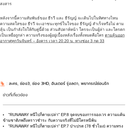
สงสาร
หลังจากนี้ความสัมพันธ์ของ ธีรวี และ ธีรัญญ์ จะเดินไปในทิศทางไหน
ความสดใสของ ธีรวี จะเอาชนะทุกข์ในใจของ ธีรัญญ์ สำเร็จหรือไม่ ตาม
ลุ้น เป็นกำลังใจให้กับคู่นี้ด้วย ส่วนสัปดาห์หน้า ใครจะเป็นผู้ล่า และใครตก
เป็นเหยื่อถูกล่า ความจริงของผู้อยู่เบื้องหลังเรื่องทั้งหมดคือใคร
ตามลุ้นออก
อากาศทุกวันจันทร์ – อังคาร เวลา 20.20 น. ทางช่อง 3 กด 33
:
ละคร
,
ช่อง3
,
ช่อง 3HD
,
อินเตอร์ รุ่งลดา
,
พยากรณ์ซ่อนรัก
ข่าวที่เกี่ยวข้อง
"RUNAWAY หนีไปก็ตายเปล่า" EP.8 จุดจบของการจองเวร ความแค้น
ข้ามชาติภพถึงคราวชำระ กับความจริงที่ไม่มีใครหนีพ้น
"RUNAWAY หนีไปก็ตายเปล่า" EP.7 ป่าเปรต (78 ชั่วโมง) ความทรง