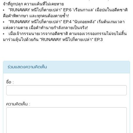
จำที่ถูกปลุก ความแค้นที่ไม่เคยหาย
"RUNAWAY หนีไปก็ตายเปล่า" EP.6 'เรือนกาแล' เมื่อปมในอดีตชาติ
คือคำพิพากษา และทุกคนต้องตายซ้ำ!
"RUNAWAY หนีไปก็ตายเปล่า" EP.4 "นับถอยหลัง" เริ่มต้นเกมเวลา
แห่งความตาย เมื่อคำทำนายกำลังกลายเป็นจริง!
เมื่อเจ้ากรรมนายเวรจากอดีตชาติ ตามจองเวรจองกรรมไม่จบไม่สิ้น
มาร่วมลุ้นไปด้วยกัน "RUNAWAY หนีไปก็ตายเปล่า" EP.3
ร่วมแสดงความคิดเห็น
ชื่อ :
ความคิดเห็น :