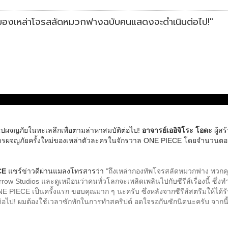
ัยของเหล่าโจรสลัดหมวกฟางฉบับคนแสดงจะดำเนินต่อไป!"
กไปผจญภัยในทะเลลึกเพื่อตามล่าหาสมบัติต่อไป!
อาจารย์เออิจิโระ โอดะ
ผู้ส
รผจญภัยครั้งใหม่ของเหล่าตัวละครในจักรวาล ONE PIECE โดยจำนวนตอน
CE
แชร์ข่าวดีผ่านแมลงโทรสารว่า
"ถึงเหล่ากองทัพโจรสลัดหมวกฟาง พวกคุณ
tudios และดูเหมือนว่าคนทั่วโลกจะเพลิดเพลินไปกับซีรีส์เรื่องนี้ ซึ่งทำใ
CE เป็นครั้งแรก ขอบคุณมาก ๆ นะครับ ซึ่งหลังจากซีรีส์สตรีมให้ได้รับชมไป 2
ไป! ผมต้องใช้เวลาซักพักในการทำสคริปต์ อดใจรอกันซักนิดนะครับ
จากน