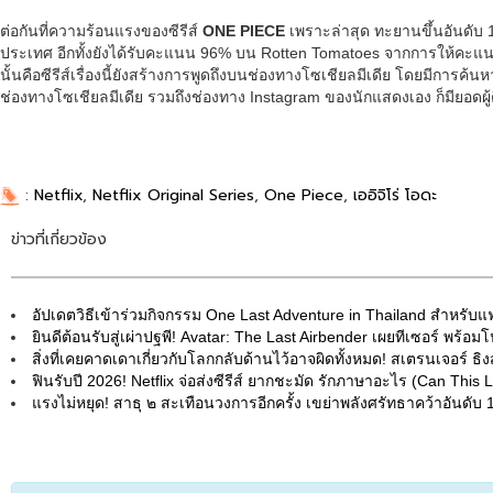
ต่อกันที่ความร้อนแรงของซีรีส์
ONE PIECE
เพราะล่าสุด ทะยานขึ้นอันดับ 
ประเทศ อีกทั้งยังได้รับคะแนน 96% บน Rotten Tomatoes จากการให้คะแนนของ
นั้นคือซีรีส์เรื่องนี้ยังสร้างการพูดถึงบนช่องทางโซเชียลมีเดีย โดยมีการค้
ช่องทางโซเชียลมีเดีย รวมถึงช่องทาง Instagram ของนักแสดงเอง ก็มียอดผู้ติด
:
Netflix
,
Netflix Original Series
,
One Piece
,
เออิจิโร่ โอดะ
ข่าวที่เกี่ยวข้อง
อัปเดตวิธีเข้าร่วมกิจกรรม One Last Adventure in Thailand สำหรับแฟนซี
ยินดีต้อนรับสู่เผ่าปฐพี! Avatar: The Last Airbender เผยทีเซอร์ พร
สิ่งที่เคยคาดเดาเกี่ยวกับโลกกลับด้านไว้อาจผิดทั้งหมด! สเตรนเจอร์ ธิง
ฟินรับปี 2026! Netflix จ่อส่งซีรีส์ ยากชะมัด รักภาษาอะไร (Can This
แรงไม่หยุด! สาธุ ๒ สะเทือนวงการอีกครั้ง เขย่าพลังศรัทธาคว้าอันดับ