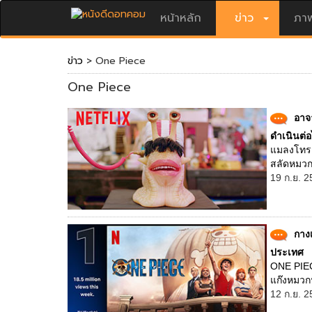
หน้าหลัก
ข่าว
ภาพ
ข่าว
> One Piece
One Piece
อาจ
ดำเนินต่
แมลงโทรส
สลัดหมวก
19 ก.ย. 2
กาง
ประเทศ
ONE PIEC
แก๊งหมวกฟา
12 ก.ย. 2