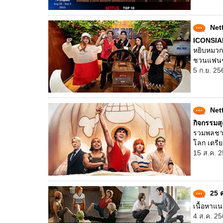
Net
ICONSIAM 
หยิบหมวก
ชวนแฟนๆ ส
5 ก.ย. 25
Net
กิจกรรมส
รวมพลชาว
โลก เตรีย
15 ส.ค. 2
25 
เนื้อหาแน
4 ส.ค. 25