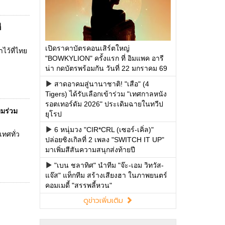
่
เปิดราคาบัตรคอนเสิร์ตใหญ่
ว้ที่ไทย
"BOWKYLION" ครั้งแรก ที่ อิมแพค อารี
น่า กดบัตรพร้อมกัน วันที่ 22 มกราคม 69
สาดอาคมสู่นานาชาติ! "เสือ" (4
Tigers) ได้รับเลือกเข้าร่วม "เทศกาลหนัง
รอตเทอร์ดัม 2026" ประเดิมฉายในทวีป
มร่วม
ยุโรป
6 หนุ่มวง "CIR*CRL (เซอร์-เคิ่ล)"
ทศทั่ว
ปล่อยซิงเกิลที่ 2 เพลง "SWITCH IT UP"
มาเพิ่มสีสันความสนุกส่งท้ายปี
"เบน ชลาทิศ" นำทีม "จ๊ะ-เอม วิทวัส-
แจ๊ส" แท็กทีม สร้างเสียงฮา ในภาพยนตร์
คอมเมดี้ "สรรพลี้หวน"
ดูข่าวเพิ่มเติม