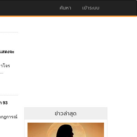
ค้นหา
เข้าระบบ
นแสดงจะ
่าโจร
..
ก 93
ข่าวล่าสุด
รากฎการณ์