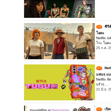
ซีร
โอดะ
Netflix ป
โระ โอดะ 
25 ก.ค. 2
Net
แฟนๆ แบ
Netflix 
บรัวๆ ...
21 มิ.ย. 
เปิ