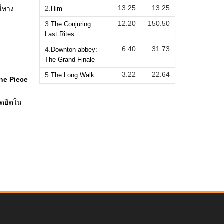
13.25
13.25
2.
Him
ี้ทาง
12.20
150.50
3.
The Conjuring:
Last Rites
6.40
31.73
4.
Downton abbey:
The Grand Finale
3.22
22.64
5.
The Long Walk
One Piece
อดฮิตใน