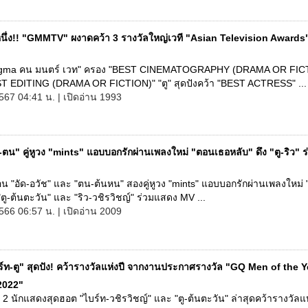
นึ่ง!! "GMMTV" ผงาดคว้า 3 รางวัลใหญ่เวที "Asian Television Awards" ค
Enigma คน มนตร์ เวท" ครอง "BEST CINEMATOGRAPHY (DRAMA OR FIC
T EDITING (DRAMA OR FICTION)" "ตู" สุดปังคว้า "BEST ACTRESS" ...
567 04:41 น. | เปิดอ่าน 1993
-ตน" คู่หูวง "mints" แอบบอกรักผ่านเพลงใหม่ "ตอนเธอหลับ" ดึง "ตู-ริว" 
น "อัด-อวัช" และ "ตน-ต้นหน" สองคู่หูวง "mints" แอบบอกรักผ่านเพลงใหม่
 "ตู-ต้นตะวัน" และ "ริว-วชิรวิชญ์" ร่วมแสดง MV ...
566 06:57 น. | เปิดอ่าน 2009
ร์ท-ตู" สุดปัง! คว้ารางวัลแห่งปี จากงานประกาศรางวัล "GQ Men of the Y
2022"
! 2 นักแสดงสุดฮอต "ไบร์ท-วชิรวิชญ์" และ "ตู-ต้นตะวัน" ล่าสุดคว้ารางวัลแห