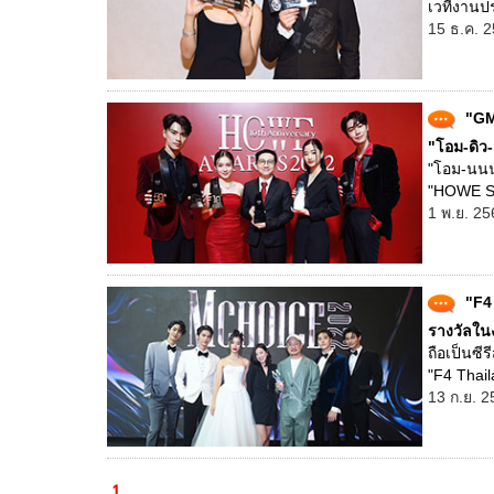
เวทีงานป
15 ธ.ค. 2
"GM
"โอม-ดิว-
"โอม-นนน"
"HOWE S
1 พ.ย. 25
"F4
รางวัลใน
ถือเป็นซี
"F4 Thai
13 ก.ย. 2
1