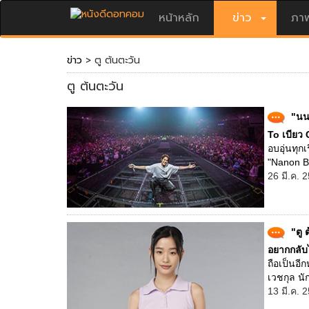
หน้าหลัก
ข่าว
ภาพ
ข่าว
> ตู ต้นตะวัน
ตู ต้นตะวัน
"นน
To เบียว
อบอุ่นทุก
"Nanon Bo
26 มี.ค. 
"ตู 
อยากกลับ
ถือเป็นอี
เวชกุล นั
13 มี.ค. 