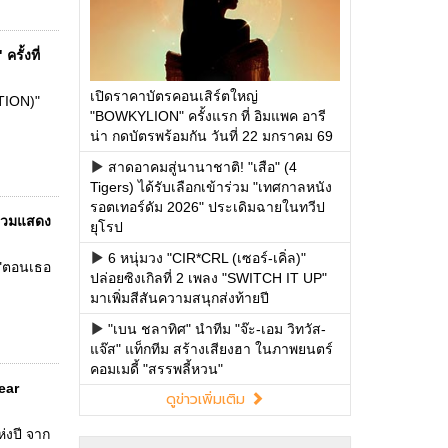
รั้งที่
เปิดราคาบัตรคอนเสิร์ตใหญ่
TION)"
"BOWKYLION" ครั้งแรก ที่ อิมแพค อารี
น่า กดบัตรพร้อมกัน วันที่ 22 มกราคม 69
สาดอาคมสู่นานาชาติ! "เสือ" (4
Tigers) ได้รับเลือกเข้าร่วม "เทศกาลหนัง
รอตเทอร์ดัม 2026" ประเดิมฉายในทวีป
ร่วมแสดง
ยุโรป
6 หนุ่มวง "CIR*CRL (เซอร์-เคิ่ล)"
 "ตอนเธอ
ปล่อยซิงเกิลที่ 2 เพลง "SWITCH IT UP"
มาเพิ่มสีสันความสนุกส่งท้ายปี
"เบน ชลาทิศ" นำทีม "จ๊ะ-เอม วิทวัส-
แจ๊ส" แท็กทีม สร้างเสียงฮา ในภาพยนตร์
คอมเมดี้ "สรรพลี้หวน"
ear
ดูข่าวเพิ่มเติม
่งปี จาก