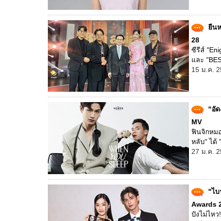
ยืนห
28
ซีรีส์ "
และ "BES
15 ม.ค. 2
"อัด
MV
ฟินจิกหมอ
หลับ" ได้
27 ม.ค. 2
"ไบ
Awards 
ปังไม่ไหว