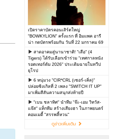
เปิดราคาบัตรคอนเสิร์ตใหญ่
"BOWKYLION" ครั้งแรก ที่ อิมแพค อารี
น่า กดบัตรพร้อมกัน วันที่ 22 มกราคม 69
สาดอาคมสู่นานาชาติ! "เสือ" (4
Tigers) ได้รับเลือกเข้าร่วม "เทศกาลหนัง
รอตเทอร์ดัม 2026" ประเดิมฉายในทวีป
ยุโรป
6 หนุ่มวง "CIR*CRL (เซอร์-เคิ่ล)"
ปล่อยซิงเกิลที่ 2 เพลง "SWITCH IT UP"
มาเพิ่มสีสันความสนุกส่งท้ายปี
"เบน ชลาทิศ" นำทีม "จ๊ะ-เอม วิทวัส-
แจ๊ส" แท็กทีม สร้างเสียงฮา ในภาพยนตร์
คอมเมดี้ "สรรพลี้หวน"
ดูข่าวเพิ่มเติม