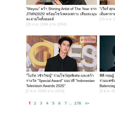
"Meyou" คว้า Shining Artist of The Year จาก
"เวียร์ ศุ
JTMN2025! พร้อมโชว์เพลงเพราะ เสียงละมุน
เต็มคาถา
ละลายใจทั้งฮอลล์
[15 ต.ค. 
[20 ต.ค. 2568 อ่าน 2054]
ดาราไทย
"ไบร์ท วชิรวิชญ์" ร่วมโชว์สุดพิเศษ และคว้า
พีพี กฤษฏ์
รางวัล "Special Award" บนเวที "Indonesian
ร่วมแฟชั
Television Awards 2025"
Balencia
[7 ต.ค. 2568 อ่าน 2024]
[3 ต.ค. 2
1
2
3
4
5
6
7
...
278
>>