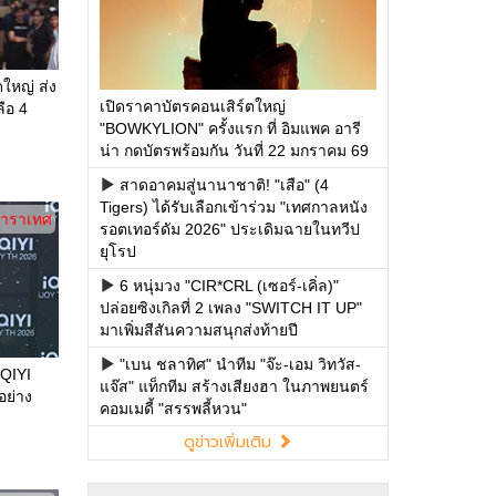
ดใหญ่ ส่ง
เปิดราคาบัตรคอนเสิร์ตใหญ่
ือ 4
"BOWKYLION" ครั้งแรก ที่ อิมแพค อารี
น่า กดบัตรพร้อมกัน วันที่ 22 มกราคม 69
สาดอาคมสู่นานาชาติ! "เสือ" (4
Tigers) ได้รับเลือกเข้าร่วม "เทศกาลหนัง
าราเทศ
รอตเทอร์ดัม 2026" ประเดิมฉายในทวีป
ยุโรป
6 หนุ่มวง "CIR*CRL (เซอร์-เคิ่ล)"
ปล่อยซิงเกิลที่ 2 เพลง "SWITCH IT UP"
มาเพิ่มสีสันความสนุกส่งท้ายปี
"เบน ชลาทิศ" นำทีม "จ๊ะ-เอม วิทวัส-
QIYI
แจ๊ส" แท็กทีม สร้างเสียงฮา ในภาพยนตร์
อย่าง
คอมเมดี้ "สรรพลี้หวน"
ดูข่าวเพิ่มเติม