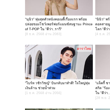
"นุนิว" ทุ่มสุดตัวหนังคอเมดี้เรื่องแรก พร้อม
"นินิว" 
ปล่อยของโชว์เพอร์ฟอร์แมนซ์สมฐานะ Prince
ดอลสายมู
of T-POP ใน "ดีว่า..ราวี"
โลก "ดีว่า
[8 ธ.ค. 2568 อ่าน 2083]
[4 ธ.ค. 2
ดาราไทย
"ไบร์ท วชิรวิชญ์" บินกลับมาทำดี! ใจใหญ่ทุ่ม
"แจ็คกี้ ช
เงินล้าน ช่วยน้ำท่วม
สกิล "ร้อ
[1 ธ.ค. 2568 อ่าน 2056]
ใน "ดีว่า.
[28 พ.ย. 