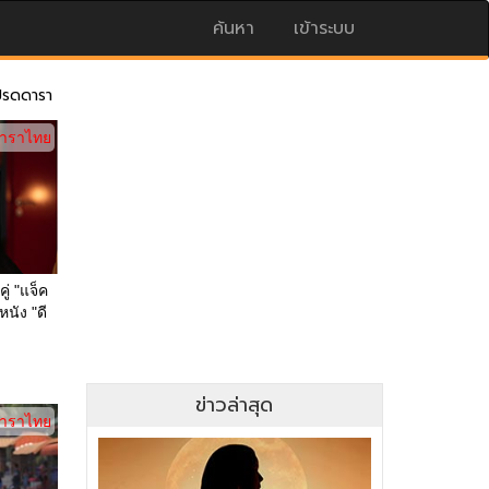
ค้นหา
เข้าระบบ
ปรดดารา
าราไทย
ู่ "แจ็ค
หนัง "ดี
ข่าวล่าสุด
าราไทย