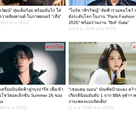
กลวัฒน์" ทุ่มเต็มร้อย พร้อมลั่นไก ใส่
"ไบร์ท วชิรวิชญ์" ลัดฟ้าร่วมชมโชว์
ตวาดหิมพานต์ ในภาพยนตร์ "เสือ"
ดังระดับโลก ในงาน "Paris Fashion
2568 อ่าน 2053]
2026" พร้อมร่วมงาน "BoF Gala"
[14 ต.ค. 2568 อ่าน 2039]
ดาราไทย
ด
 เตรียมบินลัดฟ้าสู่กรุงปารีส เพื่อเข้า
"เชอแตม ณมน" บัณฑิตป้ายแดง คว้า
่นโชว์คอลเล็กชั่น Summer 26 ของ
เกียรตินิยมอันดับ 1 จาก BBA จุฬาฯ พ
ga
งานเพลงแบบจัดเต็ม!
568 อ่าน 2038]
[1 ต.ค. 2568 อ่าน 2029]