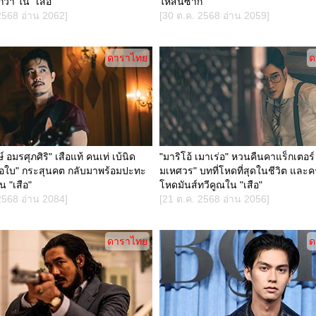
ว่า ใน "เสือ"
ให้สิ้นซาก
2568 อ่าน 2062]
[30 ต.ค. 2568 อ่าน 2059]
ดาราไทย
ด
ษ์ อมรศุภศิริ" เสือแท้ คนเท่ เบ้นิด
"มาริโอ้ เมาเร่อ" หวนคืนคาแร็กเตอร์ 
สือใบ" กระสุนคต กลับมาพร้อมปะทะ
มเหศวร" บทที่โหดที่สุดในชีวิต และครั
น "เสือ"
โหดมันส์ทวีคูณใน "เสือ"
2568 อ่าน 2084]
[21 ต.ค. 2568 อ่าน 2056]
ดาราไทย
ด