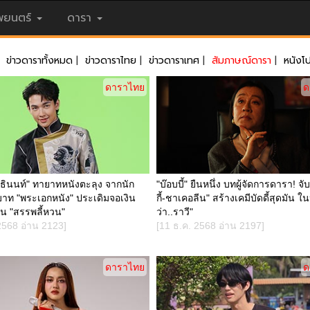
ยนตร์
ดารา
ข่าวดาราทั้งหมด
|
ข่าวดาราไทย
|
ข่าวดาราเทศ
|
สัมภาษณ์ดารา
|
หนังโ
ดาราไทย
ด
ทธินนท์" ทายาทหนังตะลุง จากนัก
"บ๊อบบี้" ยืนหนึ่ง บทผู้จัดการดารา! จับค
ทบาท "พระเอกหนัง" ประเดิมจอเงิน
กี้-ชาเคอลีน" สร้างเคมีบัดดี้สุดมัน ใน
ใน "สรรพลี้หวน"
ว่า..ราวี"
2568 อ่าน 2123]
[11 ธ.ค. 2568 อ่าน 2197]
ดาราไทย
ด