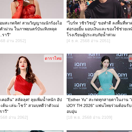
พร้อมสะกดจิต! สวมวิญญาณนักร้องไอ
"ไบร์ท วชิรวิชญ์" ขอทำดี ลงพื้นที่หา
ตัวม่วน ในภาพยนตร์บันเทิงหลุด
ต่อรอยยิ้ม มอบเงินและของใช้ช่วยเหล
..ราวี"
โรงเรียนผู้ประสบภัยน้ำท่วม
568 อ่าน 2052]
[4 ธ.ค. 2568 อ่าน 2051]
ดาราไทย
ด
าเคอลีน" สลัดลุค! ลุยเพิ่มน้ำหนัก อัป
"Esther Yu" สะกดทุกสายตาในงาน "i
ง-เต้น-เล่น-โชว์" สวมบทดีว่าตัวแม่
iJOY TH 2026" แฟนไทยร่วมต้อนรับ
.ราวี"
อบอุ่น
2568 อ่าน 2062]
[18 พ.ย. 2568 อ่าน 2109]