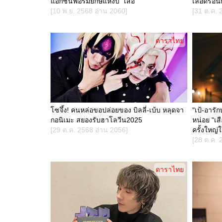
แอ็กชันฟอร์มยักษ์แห่งปี "เสือ"
เลือดร้อนก
[10 พ.ย. 2568 อ่าน 2060]
[31 ต.ค. 
ดาราไทย
โซจึ้ง! คนหล่อขอปล่อยของ บิลลี่-เบ้บ หลุดจา
"เป้-อารัก
กอนิเมะ สยองรับฮาโลวีน2025
หน่อย "เ
[29 ต.ค. 2568 อ่าน 2056]
ครั้งใหญ่ใ
[28 ต.ค. 
ดาราไทย