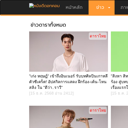
หน้าหลัก
ข่าว
ภาพ
ข่าวดาราทั้งหมด
ดาราไทย
"เก่ง หฤษฎ์" เข้าถึงอินเนอร์ รับบทศิลปินเกาหลี
"สิงหา สิ
ตัวซีเคร็ต! อัปสกิลการแสดง ฝึกร้อง-เต้น-โหน
ร้อง สู่บ
สลิง ใน "ดีว่า..ราวี"
เรื่องแรก
[15 ธ.ค. 2568 อ่าน 2412]
[15 ธ.ค. 
ดาราไทย