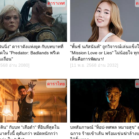
ดาราเทศ
ด
นนิ่ง" ดาราดังแห่งยุค กับบทบาทที่
"พั้นซ์ นภัสนันท์" ถูกวิจารณ์เล่นแข็ง
สุดใน "Predator: Badlands พรีเด
"Mission Love or Lies" ไม่น้อยใจ ท
เถื่อน"
เห็นคือการพัฒนา!
2568 อ่าน 2080]
[11 พ.ย. 2568 อ่าน 2032]
ดาราไทย
ด
ิน" กับบท "เสือดำ" ที่อินที่สุดใน
บทสัมภาษณ์ "ท็อป-ทศพล หมายสุข" คู
มาครั้งนี้ ดุดันกว่า หมัดหนักกว่า
ฉกาจ ร้ายเข้าเส้น พร้อมเข่นฆ่าล้างบ