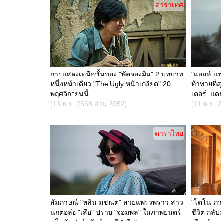
ดาราเทศ
การแสดงเหนือชั้นของ "พัคจองมิน" 2 บทบาท
"แอลล์ แฟ
หนึ่งหน้าเดียว "The Ugly หน้าเกลียด" 20
ท้าทายที่
พฤศจิกายนนี้
เตอร์: แดน
[13 พ.ย. 2568 อ่าน 2052]
[11 พ.ย. 
ดาราไทย
สัมภาษณ์ "หลิน มชณต" สวยแพรวพราว สาว
"โตโน่ ภาค
นกต่อล่อ "เสือ" ปราบ "จอมพล" ในภาพยนตร์
ชีวิต กลับ