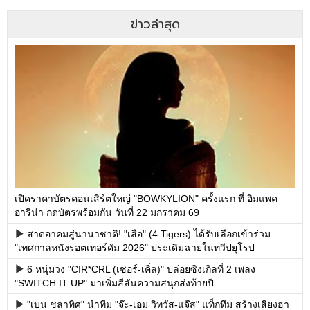
ข่าวล่าสุด
เปิดราคาบัตรคอนเสิร์ตใหญ่ "BOWKYLION" ครั้งแรก ที่ อิมแพค
อารีน่า กดบัตรพร้อมกัน วันที่ 22 มกราคม 69
สาดอาคมสู่นานาชาติ! "เสือ" (4 Tigers) ได้รับเลือกเข้าร่วม
"เทศกาลหนังรอตเทอร์ดัม 2026" ประเดิมฉายในทวีปยุโรป
6 หนุ่มวง "CIR*CRL (เซอร์-เคิ่ล)" ปล่อยซิงเกิลที่ 2 เพลง
"SWITCH IT UP" มาเพิ่มสีสันความสนุกส่งท้ายปี
"เบน ชลาทิศ" นำทีม "จ๊ะ-เอม วิทวัส-แจ๊ส" แท็กทีม สร้างเสียงฮา