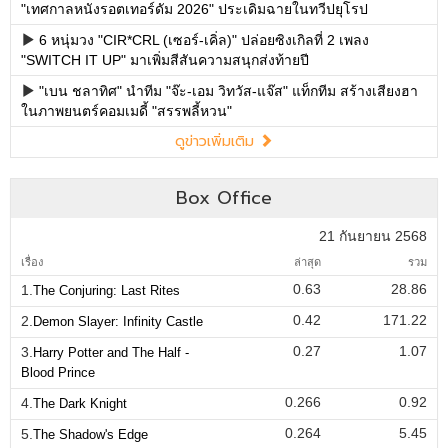
"เทศกาลหนังรอตเทอร์ดัม 2026" ประเดิมฉายในทวีปยุโรป
6 หนุ่มวง "CIR*CRL (เซอร์-เคิ่ล)" ปล่อยซิงเกิลที่ 2 เพลง
"SWITCH IT UP" มาเพิ่มสีสันความสนุกส่งท้ายปี
"เบน ชลาทิศ" นำทีม "จ๊ะ-เอม วิทวัส-แจ๊ส" แท็กทีม สร้างเสียงฮา
ในภาพยนตร์คอมเมดี้ "สรรพลี้หวน"
ดูข่าวเพิ่มเติม
Box Office
21 กันยายน 2568
เรื่อง
ล่าสุด
รวม
0.63
28.86
1.
The Conjuring: Last Rites
0.42
171.22
2.
Demon Slayer: Infinity Castle
0.27
1.07
3.
Harry Potter and The Half -
Blood Prince
0.266
0.92
4.
The Dark Knight
0.264
5.45
5.
The Shadow's Edge