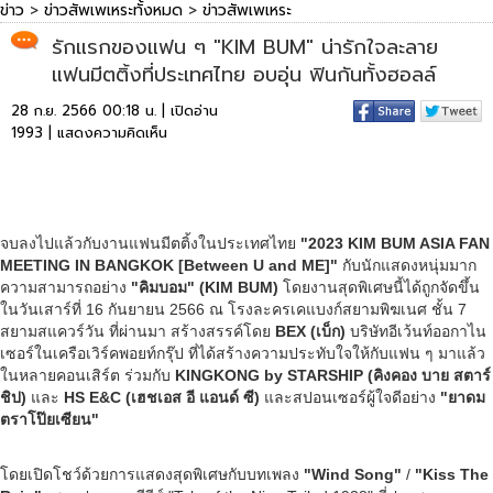
ข่าว
>
ข่าวสัพเพเหระทั้งหมด
>
ข่าวสัพเพเหระ
รักแรกของแฟน ๆ "KIM BUM" น่ารักใจละลาย
แฟนมีตติ้งที่ประเทศไทย อบอุ่น ฟินกันทั้งฮอลล์
28 ก.ย. 2566 00:18 น. | เปิดอ่าน
1993 |
แสดงความคิดเห็น
จบลงไปแล้วกับงานแฟนมีตติ้งในประเทศไทย
"2023 KIM BUM ASIA FAN
MEETING IN BANGKOK [Between U and ME]"
กับนักแสดงหนุ่มมาก
ความสามารถอย่าง
"คิมบอม" (KIM BUM)
โดยงานสุดพิเศษนี้ได้ถูกจัดขึ้น
ในวันเสาร์ที่ 16 กันยายน 2566 ณ โรงละครเคแบงก์สยามพิฆเนศ ชั้น 7
สยามสแควร์วัน ที่ผ่านมา สร้างสรรค์โดย
BEX (เบ็ก)
บริษัทอีเว้นท์ออกาไน
เซอร์ในเครือเวิร์คพอยท์กรุ๊ป ที่ได้สร้างความประทับใจให้กับแฟน ๆ มาแล้ว
ในหลายคอนเสิร์ต ร่วมกับ
KINGKONG by STARSHIP (คิงคอง บาย สตาร์
ชิป)
และ
HS E&C (เฮชเอส อี แอนด์ ซี)
และสปอนเซอร์ผู้ใจดีอย่าง
"ยาดม
ตราโป๊ยเซียน"
โดยเปิดโชว์ด้วยการแสดงสุดพิเศษกับบทเพลง
"Wind Song"
/
"Kiss The