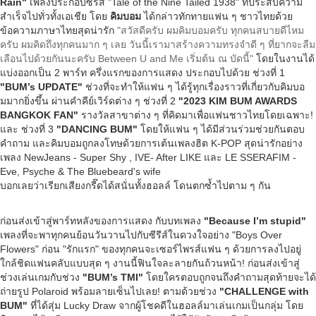
Rain"
เพลงประกอบซีรีส์ "Tale of the Nine Tailed 1938" ที่ประสบความ
สำเร็จไปทั่วทั้งเอเชีย โดย
คิมบอม
ได้กล่าวทักทายแฟน ๆ ชาวไทยด้วย
ข้อความภาษาไทยสุดน่ารัก
"สวัสดีครับ ผมคิมบอมครับ ทุกคนสบายดีไหม
ครับ ผมคิดถึงทุกคนมาก ๆ เลย วันนี้เรามาสร้างความทรงจำดี ๆ ที่ยากจะลืม
เลือนไปด้วยกันนะครับ Between U and Me เริ่มต้น ณ บัดนี้"
โดยในงานได้
แบ่งออกเป็น 2 พาร์ท ครึ่งแรกของการแสดง ประกอบไปด้วย ช่วงที่ 1
"BUM’s UPDATE"
ช่วงที่จะทำให้แฟน ๆ ได้รู้ทุกเรื่องราวที่เกี่ยวกับคิมบอ
มมากยิ่งขึ้น ผ่านคำคีย์เวิร์ดต่าง ๆ ช่วงที่ 2
"2023 KIM BUM AWARDS
BANGKOK FAN"
รางวัลสาขาต่าง ๆ ที่คิดมาเพื่อแฟนชาวไทยโดยเฉพาะ!
และ ช่วงที่ 3
"DANCING BUM"
โดยให้แฟน ๆ ได้มีส่วนร่วมช่วยกันตอบ
คำถาม และคิมบอมถูกลงโทษด้วยการเต้นเพลงฮิต K-POP สุดน่ารักอย่าง
เพลง NewJeans - Super Shy , IVE- After LIKE และ LE SSERAFIM -
Eve, Psyche & The Bluebeard's wife
บอกเลยว่าเรียกเสียงกรี๊ดได้สนั่นทั้งฮอลล์ โดนตกซ้ำไปตาม ๆ กัน
ก่อนส่งเข้าสู่พาร์ทหลังของการแสดง กับบทเพลง
"Because I’m stupid"
เพลงที่จะพาทุกคนย้อนวันวานไปกับซีรีส์ในดวงใจอย่าง "Boys Over
Flowers" ก่อน "รักแรก" ของทุกคนจะเซอร์ไพรส์แฟน ๆ ด้วยการลงไปอยู่
ใกล้ชิดแฟนคลับแบบสุด ๆ งานนี้ฟินใจละลายกันถ้วนหน้า! ก่อนส่งเข้าสู่
ช่วงเล่นเกมกับช่วง
"BUM’s TMI"
โดยใครตอบถูกจนถึงคำถามสุดท้ายจะได้
ถ่ายรูป Polaroid พร้อมลายเซ็นไปเลย! ตามด้วยช่วง
"CHALLENGE with
BUM"
ที่ได้สุ่ม Lucky Draw จากผู้โชคดีในฮอลล์มาเล่นเกมเป็นกลุ่ม โดย