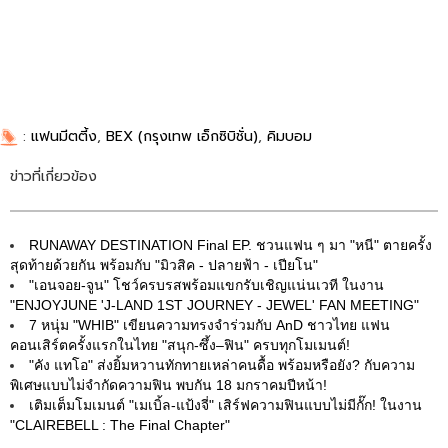
:
แฟนมีตตี้ง
,
BEX (กรุงเทพ เอ็กซิบิชั่น)
,
คิมบอม
ข่าวที่เกี่ยวข้อง
RUNAWAY DESTINATION Final EP. ชวนแฟน ๆ มา "หนี" ตายครั้ง
สุดท้ายด้วยกัน พร้อมกับ "มิวสิค - ปลายฟ้า - เปียโน"
"เอนจอย-จูน" โชว์ครบรสพร้อมแขกรับเชิญแน่นเวที ในงาน
"ENJOYJUNE 'J-LAND 1ST JOURNEY - JEWEL' FAN MEETING"
7 หนุ่ม "WHIB" เขียนความทรงจำร่วมกับ AnD ชาวไทย แฟน
คอนเสิร์ตครั้งแรกในไทย "สนุก-ซึ้ง–ฟิน" ครบทุกโมเมนต์!
"คัง แทโอ" ส่งยิ้มหวานทักทายเหล่าคนดื้อ พร้อมหรือยัง? กับความ
พิเศษแบบไม่จำกัดความฟิน พบกัน 18 มกราคมปีหน้า!
เติมเต็มโมเมนต์ "เมเบิ้ล-แป้งจี่" เสิร์ฟความฟินแบบไม่มีกั๊ก! ในงาน
"CLAIREBELL : The Final Chapter"