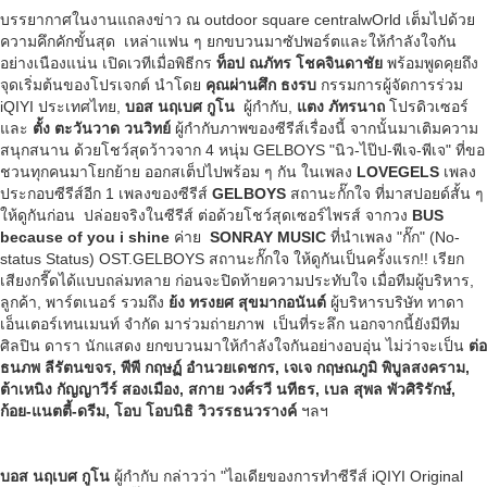
บรรยากาศในงานแถลงข่าว ณ outdoor square centralwOrld เต็มไปด้วย
ความคึกคักขั้นสุด เหล่าแฟน ๆ ยกขบวนมาซัปพอร์ตและให้กำลังใจกัน
อย่างเนืองแน่น เปิดเวทีเมื่อพิธีกร
ท็อป ณภัทร โชคจินดาชัย
พร้อมพูดคุยถึง
จุดเริ่มต้นของโปรเจกต์ นำโดย
คุณผ่านศึก ธงรบ
กรรมการผู้จัดการร่วม
iQIYI ประเทศไทย,
บอส นฤเบศ กูโน
ผู้กำกับ,
แตง ภัทรนาถ
โปรดิวเซอร์
และ
ตั้ง ตะวันวาด วนวิทย์
ผู้กำกับภาพของซีรีส์เรื่องนี้ จากนั้นมาเติมความ
สนุกสนาน ด้วยโชว์สุดว้าวจาก 4 หนุ่ม GELBOYS "นิว-ไป๊ป-พีเจ-พีเจ" ที่ขอ
ชวนทุกคนมาโยกย้าย ออกสเต็ปไปพร้อม ๆ กัน ในเพลง
LOVEGELS
เพลง
ประกอบซีรีส์อีก 1 เพลงของซีรีส์
GELBOYS
สถานะกั๊กใจ ที่มาสปอยด์สั้น ๆ
ให้ดูกันก่อน ปล่อยจริงในซีรีส์ ต่อด้วยโชว์สุดเซอร์ไพรส์ จากวง
BUS
because of you i shine
ค่าย
SONRAY MUSIC
ที่นำเพลง "กั๊ก" (No-
status Status) OST.GELBOYS สถานะกั๊กใจ ให้ดูกันเป็นครั้งแรก!! เรียก
เสียงกรี๊ดได้แบบถล่มทลาย ก่อนจะปิดท้ายความประทับใจ เมื่อทีมผู้บริหาร,
ลูกค้า, พาร์ตเนอร์ รวมถึง
ย้ง ทรงยศ สุขมากอนันต์
ผู้บริหารบริษัท ทาดา
เอ็นเตอร์เทนเมนท์ จำกัด มาร่วมถ่ายภาพ เป็นที่ระลึก นอกจากนี้ยังมีทีม
ศิลปิน ดารา นักแสดง ยกขบวนมาให้กำลังใจกันอย่างอบอุ่น ไม่ว่าจะเป็น
ต่อ
ธนภพ ลีรัตนขจร
, พีพี กฤษฏ์ อำนวยเดชกร, เจเจ กฤษณภูมิ พิบูลสงคราม,
ต้าเหนิง กัญญาวีร์ สองเมือง, สกาย วงศ์รวี นทีธร, เบล สุพล พัวศิริรักษ์,
ก้อย-แนตตี้-ดรีม, โอบ โอบนิธิ วิวรรธนวรางค์
ฯลฯ
บอส นฤเบศ กูโน
ผู้กำกับ กล่าวว่า "ไอเดียของการทำซีรีส์ iQIYI Original