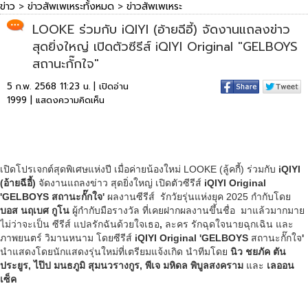
ข่าว
>
ข่าวสัพเพเหระทั้งหมด
>
ข่าวสัพเพเหระ
LOOKE ร่วมกับ iQIYI (อ้ายฉีอี้) จัดงานแถลงข่าว
สุดยิ่งใหญ่ เปิดตัวซีรีส์ iQIYI Original "GELBOYS
สถานะกั๊กใจ"
5 ก.พ. 2568 11:23 น. | เปิดอ่าน
1999 |
แสดงความคิดเห็น
เปิดโปรเจกต์สุดพิเศษแห่งปี เมื่อค่ายน้องใหม่ LOOKE (ลู้คกี้) ร่วมกับ
iQIYI
(อ้ายฉีอี้)
จัดงานแถลงข่าว สุดยิ่งใหญ่ เปิดตัวซีรีส์
iQIYI Original
'GELBOYS สถานะกั๊กใจ'
ผลงานซีรีส์ รักวัยรุ่นแห่งยุค 2025 กำกับโดย
บอส นฤเบศ กูโน
ผู้กำกับมือรางวัล ที่เคยฝากผลงานขึ้นชื่อ มาแล้วมากมาย
ไม่ว่าจะเป็น ซีรีส์ แปลรักฉันด้วยใจเธอ
,
ละคร รักฉุดใจนายฉุกเฉิน และ
ภาพยนตร์ วิมานหนาม โดยซีรีส์
iQIYI Original 'GELBOYS
สถานะกั๊กใจ
'
นำแสดงโดยนักแสดงรุ่นใหม่ที่เตรียมแจ้งเกิด นำทีมโดย
นิว ชยภัค ตัน
ประยูร
, ไป๊ป มนธภูมิ สุมนวรางกูร, พีเจ มหิดล พิบูลสงคราม
และ
เลออน
เซ็ค