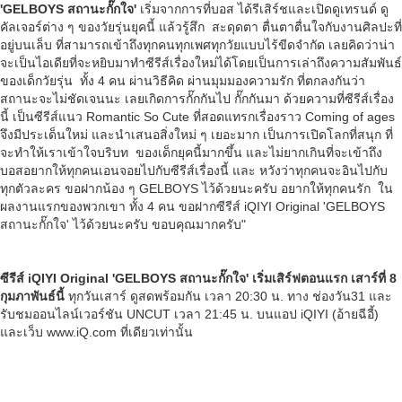
'GELBOYS สถานะกั๊กใจ'
เริ่มจากการที่บอส ได้รีเสิร์ชและเปิดดูเทรนด์ ดู
คัลเจอร์ต่าง ๆ ของวัยรุ่นยุคนี้ แล้วรู้สึก สะดุดตา ตื่นตาตื่นใจกับงานศิลปะที่
อยู่บนเล็บ ที่สามารถเข้าถึงทุกคนทุกเพศทุกวัยแบบไร้ขีดจำกัด เลยคิดว่าน่า
จะเป็นไอเดียที่จะหยิบมาทำซีรีส์เรื่องใหม่ได้โดยเป็นการเล่าถึงความสัมพันธ์
ของเด็กวัยรุ่น ทั้ง 4 คน ผ่านวิธีคิด ผ่านมุมมองความรัก ที่ตกลงกันว่า
สถานะจะไม่ชัดเจนนะ เลยเกิดการกั๊กกันไป กั๊กกันมา ด้วยความที่ซีรีส์เรื่อง
นี้ เป็นซีรีส์แนว Romantic So Cute ที่สอดแทรกเรื่องราว Coming of ages
จึงมีประเด็นใหม่ และนำเสนอสิ่งใหม่ ๆ เยอะมาก เป็นการเปิดโลกที่สนุก ที่
จะทำให้เราเข้าใจบริบท ของเด็กยุคนี้มากขึ้น และไม่ยากเกินที่จะเข้าถึง
บอสอยากให้ทุกคนเอนจอยไปกับซีรีส์เรื่องนี้ และ หวังว่าทุกคนจะอินไปกับ
ทุกตัวละคร ขอฝากน้อง ๆ GELBOYS ไว้ด้วยนะครับ อยากให้ทุกคนรัก ใน
ผลงานแรกของพวกเขา ทั้ง 4 คน ขอฝากซีรีส์ iQIYI Original 'GELBOYS
สถานะกั๊กใจ' ไว้ด้วยนะครับ ขอบคุณมากครับ"
ซีรีส์
iQIYI Original 'GELBOYS สถานะกั๊กใจ' เริ่มเสิร์ฟตอนแรก เสาร์ที่ 8
กุมภาพันธ์นี้
ทุกวันเสาร์ ดูสดพร้อมกัน เวลา 20:30 น. ทาง ช่องวัน31 และ
รับชมออนไลน์เวอร์ชัน UNCUT เวลา 21:45 น. บนแอป iQIYI (อ้ายฉีอี้)
และเว็บ
www.iQ.com
ที่เดียวเท่านั้น