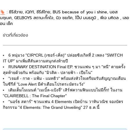
:
ซีรีส์วาย
,
iQIYI
,
ซีรีส์ไทย
,
BUS because of you i shine
,
บอส
นฤเบศ
,
GELBOYS สถานะกั๊กใจ
,
นิว ชยภัค
,
ไป๊ป มนธภูมิ
,
พีเจ มหิดล
,
เลอ
อน เซ็ค
ข่าวที่เกี่ยวข้อง
6 หนุ่มวง "CIR*CRL (เซอร์-เคิ่ล)" ปล่อยซิงเกิลที่ 2 เพลง "SWITCH
IT UP" มาเพิ่มสีสันความสนุกส่งท้ายปี
RUNAWAY DESTINATION Final EP. ชวนแฟน ๆ มา "หนี" ตายครั้ง
สุดท้ายด้วยกัน พร้อมกับ "มิวสิค - ปลายฟ้า - เปียโน"
"เจมส์ - กาด - แฟ้ม - แมทธิว" พร้อมส่งหัวใจเตรียมรับสัญญาณเตือน
ในซีรีส์ "Love Alert มีคำเตือนโปรดระมัดระวัง"
เติมเต็มโมเมนต์ "เมเบิ้ล-แป้งจี่" เสิร์ฟความฟินแบบไม่มีกั๊ก! ในงาน
"CLAIREBELL : The Final Chapter"
"นอร์ธ สตาร์" ชวนแฟน 4 Elements เปิดบ้าน วาทินวณิช จองบัตร
กิจกรรม "4 Elements: The Grand Unveiling" 27 ธ.ค.นี้