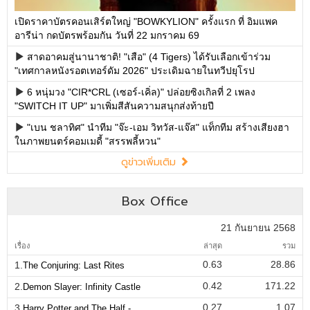
เปิดราคาบัตรคอนเสิร์ตใหญ่ "BOWKYLION" ครั้งแรก ที่ อิมแพค
อารีน่า กดบัตรพร้อมกัน วันที่ 22 มกราคม 69
สาดอาคมสู่นานาชาติ! "เสือ" (4 Tigers) ได้รับเลือกเข้าร่วม
"เทศกาลหนังรอตเทอร์ดัม 2026" ประเดิมฉายในทวีปยุโรป
6 หนุ่มวง "CIR*CRL (เซอร์-เคิ่ล)" ปล่อยซิงเกิลที่ 2 เพลง
"SWITCH IT UP" มาเพิ่มสีสันความสนุกส่งท้ายปี
"เบน ชลาทิศ" นำทีม "จ๊ะ-เอม วิทวัส-แจ๊ส" แท็กทีม สร้างเสียงฮา
ในภาพยนตร์คอมเมดี้ "สรรพลี้หวน"
ดูข่าวเพิ่มเติม
Box Office
21 กันยายน 2568
เรื่อง
ล่าสุด
รวม
0.63
28.86
1.
The Conjuring: Last Rites
0.42
171.22
2.
Demon Slayer: Infinity Castle
0.27
1.07
3.
Harry Potter and The Half -