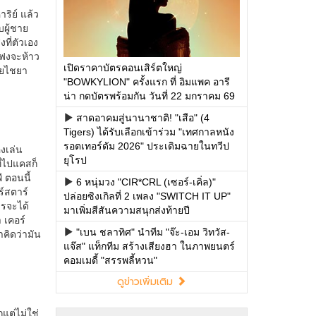
เปิดราคาบัตรคอนเสิร์ตใหญ่
"BOWKYLION" ครั้งแรก ที่ อิมแพค อารี
น่า กดบัตรพร้อมกัน วันที่ 22 มกราคม 69
สาดอาคมสู่นานาชาติ! "เสือ" (4
Tigers) ได้รับเลือกเข้าร่วม "เทศกาลหนัง
รอตเทอร์ดัม 2026" ประเดิมฉายในทวีป
ยุโรป
6 หนุ่มวง "CIR*CRL (เซอร์-เคิ่ล)"
ปล่อยซิงเกิลที่ 2 เพลง "SWITCH IT UP"
มาเพิ่มสีสันความสนุกส่งท้ายปี
"เบน ชลาทิศ" นำทีม "จ๊ะ-เอม วิทวัส-
แจ๊ส" แท็กทีม สร้างเสียงฮา ในภาพยนตร์
คอมเมดี้ "สรรพลี้หวน"
ดูข่าวเพิ่มเติม