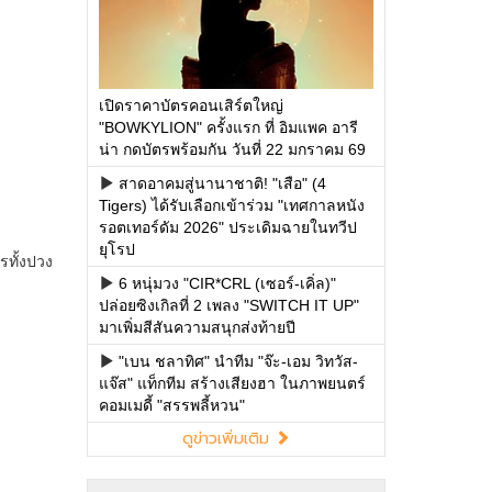
เปิดราคาบัตรคอนเสิร์ตใหญ่
"BOWKYLION" ครั้งแรก ที่ อิมแพค อารี
น่า กดบัตรพร้อมกัน วันที่ 22 มกราคม 69
สาดอาคมสู่นานาชาติ! "เสือ" (4
Tigers) ได้รับเลือกเข้าร่วม "เทศกาลหนัง
รอตเทอร์ดัม 2026" ประเดิมฉายในทวีป
ยุโรป
6 หนุ่มวง "CIR*CRL (เซอร์-เคิ่ล)"
ปล่อยซิงเกิลที่ 2 เพลง "SWITCH IT UP"
มาเพิ่มสีสันความสนุกส่งท้ายปี
"เบน ชลาทิศ" นำทีม "จ๊ะ-เอม วิทวัส-
แจ๊ส" แท็กทีม สร้างเสียงฮา ในภาพยนตร์
คอมเมดี้ "สรรพลี้หวน"
ดูข่าวเพิ่มเติม