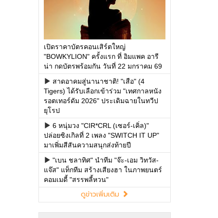
เปิดราคาบัตรคอนเสิร์ตใหญ่
"BOWKYLION" ครั้งแรก ที่ อิมแพค อารี
น่า กดบัตรพร้อมกัน วันที่ 22 มกราคม 69
สาดอาคมสู่นานาชาติ! "เสือ" (4
Tigers) ได้รับเลือกเข้าร่วม "เทศกาลหนัง
รอตเทอร์ดัม 2026" ประเดิมฉายในทวีป
ยุโรป
6 หนุ่มวง "CIR*CRL (เซอร์-เคิ่ล)"
ปล่อยซิงเกิลที่ 2 เพลง "SWITCH IT UP"
มาเพิ่มสีสันความสนุกส่งท้ายปี
"เบน ชลาทิศ" นำทีม "จ๊ะ-เอม วิทวัส-
แจ๊ส" แท็กทีม สร้างเสียงฮา ในภาพยนตร์
คอมเมดี้ "สรรพลี้หวน"
ดูข่าวเพิ่มเติม