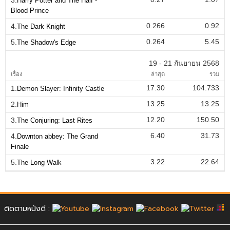
3.
Harry Potter and The Half -
Blood Prince
0.266
0.92
4.
The Dark Knight
0.264
5.45
5.
The Shadow's Edge
19 - 21 กันยายน 2568
เรื่อง
ล่าสุด
รวม
17.30
104.733
1.
Demon Slayer: Infinity Castle
13.25
13.25
2.
Him
12.20
150.50
3.
The Conjuring: Last Rites
6.40
31.73
4.
Downton abbey: The Grand
Finale
3.22
22.64
5.
The Long Walk
ติดตามหนังดี :