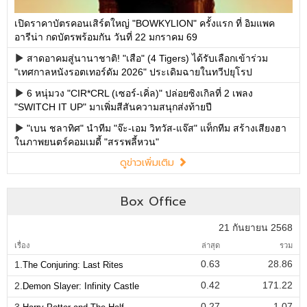
เปิดราคาบัตรคอนเสิร์ตใหญ่ "BOWKYLION" ครั้งแรก ที่ อิมแพค
อารีน่า กดบัตรพร้อมกัน วันที่ 22 มกราคม 69
สาดอาคมสู่นานาชาติ! "เสือ" (4 Tigers) ได้รับเลือกเข้าร่วม
"เทศกาลหนังรอตเทอร์ดัม 2026" ประเดิมฉายในทวีปยุโรป
6 หนุ่มวง "CIR*CRL (เซอร์-เคิ่ล)" ปล่อยซิงเกิลที่ 2 เพลง
"SWITCH IT UP" มาเพิ่มสีสันความสนุกส่งท้ายปี
"เบน ชลาทิศ" นำทีม "จ๊ะ-เอม วิทวัส-แจ๊ส" แท็กทีม สร้างเสียงฮา
ในภาพยนตร์คอมเมดี้ "สรรพลี้หวน"
ดูข่าวเพิ่มเติม
Box Office
21 กันยายน 2568
เรื่อง
ล่าสุด
รวม
0.63
28.86
1.
The Conjuring: Last Rites
0.42
171.22
2.
Demon Slayer: Infinity Castle
0.27
1.07