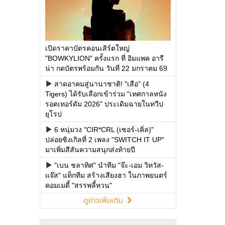
เปิดราคาบัตรคอนเสิร์ตใหญ่
"BOWKYLION" ครั้งแรก ที่ อิมแพค อารี
น่า กดบัตรพร้อมกัน วันที่ 22 มกราคม 69
สาดอาคมสู่นานาชาติ! "เสือ" (4
Tigers) ได้รับเลือกเข้าร่วม "เทศกาลหนัง
รอตเทอร์ดัม 2026" ประเดิมฉายในทวีป
ยุโรป
6 หนุ่มวง "CIR*CRL (เซอร์-เคิ่ล)"
ปล่อยซิงเกิลที่ 2 เพลง "SWITCH IT UP"
มาเพิ่มสีสันความสนุกส่งท้ายปี
"เบน ชลาทิศ" นำทีม "จ๊ะ-เอม วิทวัส-
แจ๊ส" แท็กทีม สร้างเสียงฮา ในภาพยนตร์
คอมเมดี้ "สรรพลี้หวน"
ดูข่าวเพิ่มเติม