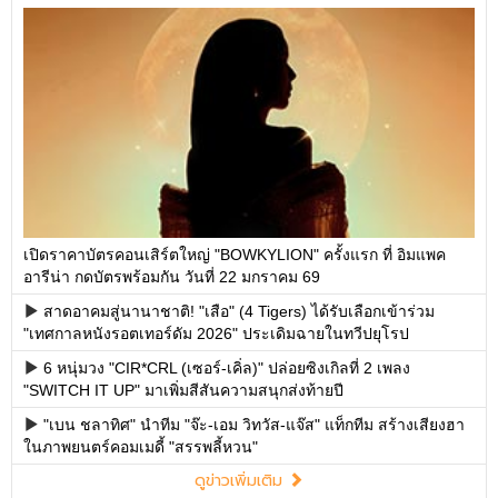
เปิดราคาบัตรคอนเสิร์ตใหญ่ "BOWKYLION" ครั้งแรก ที่ อิมแพค
อารีน่า กดบัตรพร้อมกัน วันที่ 22 มกราคม 69
สาดอาคมสู่นานาชาติ! "เสือ" (4 Tigers) ได้รับเลือกเข้าร่วม
"เทศกาลหนังรอตเทอร์ดัม 2026" ประเดิมฉายในทวีปยุโรป
6 หนุ่มวง "CIR*CRL (เซอร์-เคิ่ล)" ปล่อยซิงเกิลที่ 2 เพลง
"SWITCH IT UP" มาเพิ่มสีสันความสนุกส่งท้ายปี
"เบน ชลาทิศ" นำทีม "จ๊ะ-เอม วิทวัส-แจ๊ส" แท็กทีม สร้างเสียงฮา
ในภาพยนตร์คอมเมดี้ "สรรพลี้หวน"
ดูข่าวเพิ่มเติม