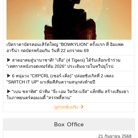
เปิดราคาบัตรคอนเสิร์ตใหญ่ "BOWKYLION" ครั้งแรก ที่ อิมแพค
อารีน่า กดบัตรพร้อมกัน วันที่ 22 มกราคม 69
สาดอาคมสู่นานาชาติ! "เสือ" (4 Tigers) ได้รับเลือกเข้าร่วม
"เทศกาลหนังรอตเทอร์ดัม 2026" ประเดิมฉายในทวีปยุโรป
6 หนุ่มวง "CIR*CRL (เซอร์-เคิ่ล)" ปล่อยซิงเกิลที่ 2 เพลง
"SWITCH IT UP" มาเพิ่มสีสันความสนุกส่งท้ายปี
"เบน ชลาทิศ" นำทีม "จ๊ะ-เอม วิทวัส-แจ๊ส" แท็กทีม สร้างเสียงฮา
ในภาพยนตร์คอมเมดี้ "สรรพลี้หวน"
ดูข่าวเพิ่มเติม
Box Office
21 กันยายน 2568