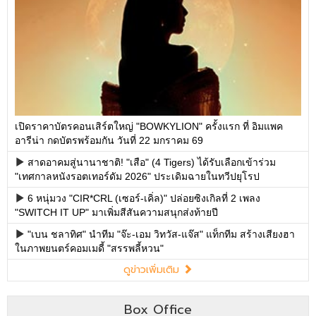
เปิดราคาบัตรคอนเสิร์ตใหญ่ "BOWKYLION" ครั้งแรก ที่ อิมแพค
อารีน่า กดบัตรพร้อมกัน วันที่ 22 มกราคม 69
สาดอาคมสู่นานาชาติ! "เสือ" (4 Tigers) ได้รับเลือกเข้าร่วม
"เทศกาลหนังรอตเทอร์ดัม 2026" ประเดิมฉายในทวีปยุโรป
6 หนุ่มวง "CIR*CRL (เซอร์-เคิ่ล)" ปล่อยซิงเกิลที่ 2 เพลง
"SWITCH IT UP" มาเพิ่มสีสันความสนุกส่งท้ายปี
"เบน ชลาทิศ" นำทีม "จ๊ะ-เอม วิทวัส-แจ๊ส" แท็กทีม สร้างเสียงฮา
ในภาพยนตร์คอมเมดี้ "สรรพลี้หวน"
ดูข่าวเพิ่มเติม
Box Office