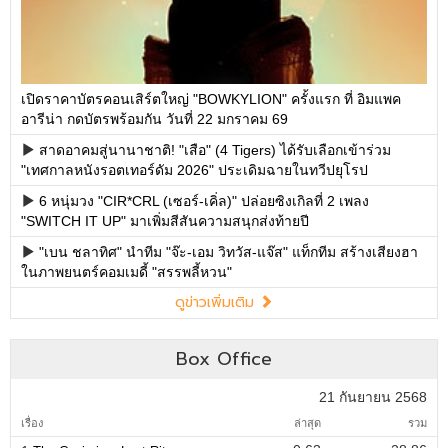
เปิดราคาบัตรคอนเสิร์ตใหญ่ "BOWKYLION" ครั้งแรก ที่ อิมแพค
อารีน่า กดบัตรพร้อมกัน วันที่ 22 มกราคม 69
สาดอาคมสู่นานาชาติ! "เสือ" (4 Tigers) ได้รับเลือกเข้าร่วม
"เทศกาลหนังรอตเทอร์ดัม 2026" ประเดิมฉายในทวีปยุโรป
6 หนุ่มวง "CIR*CRL (เซอร์-เคิ่ล)" ปล่อยซิงเกิลที่ 2 เพลง
"SWITCH IT UP" มาเพิ่มสีสันความสนุกส่งท้ายปี
"เบน ชลาทิศ" นำทีม "จ๊ะ-เอม วิทวัส-แจ๊ส" แท็กทีม สร้างเสียงฮา
ในภาพยนตร์คอมเมดี้ "สรรพลี้หวน"
ดูข่าวเพิ่มเติม
Box Office
21 กันยายน 2568
เรื่อง
ล่าสุด
รวม