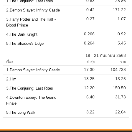
0.63
28.86
1.
The Conjuring: Last Rites
0.42
171.22
2.
Demon Slayer: Infinity Castle
0.27
1.07
3.
Harry Potter and The Half -
Blood Prince
0.266
0.92
4.
The Dark Knight
0.264
5.45
5.
The Shadow's Edge
19 - 21 กันยายน 2568
เรื่อง
ล่าสุด
รวม
17.30
104.733
1.
Demon Slayer: Infinity Castle
13.25
13.25
2.
Him
12.20
150.50
3.
The Conjuring: Last Rites
6.40
31.73
4.
Downton abbey: The Grand
Finale
3.22
22.64
5.
The Long Walk