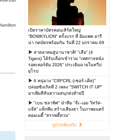
เปิดราคาบัตรคอนเสิร์ตใหญ่
"BOWKYLION" ครั้งแรก ที่ อิมแพค อารี
น่า กดบัตรพร้อมกัน วันที่ 22 มกราคม 69
สาดอาคมสู่นานาชาติ! "เสือ" (4
Tigers) ได้รับเลือกเข้าร่วม "เทศกาลหนัง
รอตเทอร์ดัม 2026" ประเดิมฉายในทวีป
ยุโรป
6 หนุ่มวง "CIR*CRL (เซอร์-เคิ่ล)"
ปล่อยซิงเกิลที่ 2 เพลง "SWITCH IT UP"
มาเพิ่มสีสันความสนุกส่งท้ายปี
"เบน ชลาทิศ" นำทีม "จ๊ะ-เอม วิทวัส-
แจ๊ส" แท็กทีม สร้างเสียงฮา ในภาพยนตร์
คอมเมดี้ "สรรพลี้หวน"
ดูข่าวเพิ่มเติม