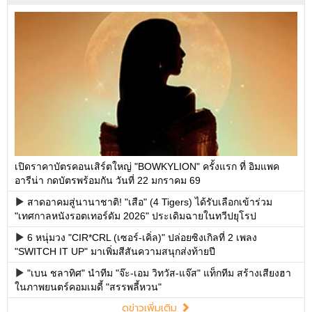
เปิดราคาบัตรคอนเสิร์ตใหญ่ "BOWKYLION" ครั้งแรก ที่ อิมแพค
อารีน่า กดบัตรพร้อมกัน วันที่ 22 มกราคม 69
สาดอาคมสู่นานาชาติ! "เสือ" (4 Tigers) ได้รับเลือกเข้าร่วม
"เทศกาลหนังรอตเทอร์ดัม 2026" ประเดิมฉายในทวีปยุโรป
6 หนุ่มวง "CIR*CRL (เซอร์-เคิ่ล)" ปล่อยซิงเกิลที่ 2 เพลง
"SWITCH IT UP" มาเพิ่มสีสันความสนุกส่งท้ายปี
"เบน ชลาทิศ" นำทีม "จ๊ะ-เอม วิทวัส-แจ๊ส" แท็กทีม สร้างเสียงฮา
ในภาพยนตร์คอมเมดี้ "สรรพลี้หวน"
ดูข่าวเพิ่มเติม