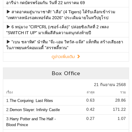
อารีน่า กดบัตรพร้อมกัน วันที่ 22 มกราคม 69
สาดอาคมสู่นานาชาติ! "เสือ" (4 Tigers) ได้รับเลือกเข้าร่วม
"เทศกาลหนังรอตเทอร์ดัม 2026" ประเดิมฉายในทวีปยุโรป
6 หนุ่มวง "CIR*CRL (เซอร์-เคิ่ล)" ปล่อยซิงเกิลที่ 2 เพลง
"SWITCH IT UP" มาเพิ่มสีสันความสนุกส่งท้ายปี
"เบน ชลาทิศ" นำทีม "จ๊ะ-เอม วิทวัส-แจ๊ส" แท็กทีม สร้างเสียงฮา
ในภาพยนตร์คอมเมดี้ "สรรพลี้หวน"
ดูข่าวเพิ่มเติม
Box Office
21 กันยายน 2568
เรื่อง
ล่าสุด
รวม
0.63
28.86
1.
The Conjuring: Last Rites
0.42
171.22
2.
Demon Slayer: Infinity Castle
0.27
1.07
3.
Harry Potter and The Half -
Blood Prince