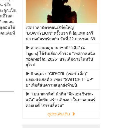
เปิดราคาบัตรคอนเสิร์ตใหญ่
"BOWKYLION" ครั้งแรก ที่ อิมแพค อารี
น่า กดบัตรพร้อมกัน วันที่ 22 มกราคม 69
สาดอาคมสู่นานาชาติ! "เสือ" (4
Tigers) ได้รับเลือกเข้าร่วม "เทศกาลหนัง
รอตเทอร์ดัม 2026" ประเดิมฉายในทวีป
ยุโรป
6 หนุ่มวง "CIR*CRL (เซอร์-เคิ่ล)"
ปล่อยซิงเกิลที่ 2 เพลง "SWITCH IT UP"
มาเพิ่มสีสันความสนุกส่งท้ายปี
"เบน ชลาทิศ" นำทีม "จ๊ะ-เอม วิทวัส-
แจ๊ส" แท็กทีม สร้างเสียงฮา ในภาพยนตร์
คอมเมดี้ "สรรพลี้หวน"
ดูข่าวเพิ่มเติม