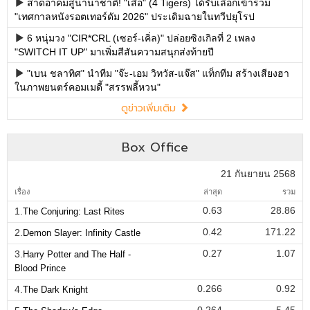
สาดอาคมสู่นานาชาติ! "เสือ" (4 Tigers) ได้รับเลือกเข้าร่วม
"เทศกาลหนังรอตเทอร์ดัม 2026" ประเดิมฉายในทวีปยุโรป
6 หนุ่มวง "CIR*CRL (เซอร์-เคิ่ล)" ปล่อยซิงเกิลที่ 2 เพลง
"SWITCH IT UP" มาเพิ่มสีสันความสนุกส่งท้ายปี
"เบน ชลาทิศ" นำทีม "จ๊ะ-เอม วิทวัส-แจ๊ส" แท็กทีม สร้างเสียงฮา
ในภาพยนตร์คอมเมดี้ "สรรพลี้หวน"
ดูข่าวเพิ่มเติม
Box Office
21 กันยายน 2568
เรื่อง
ล่าสุด
รวม
0.63
28.86
1.
The Conjuring: Last Rites
0.42
171.22
2.
Demon Slayer: Infinity Castle
0.27
1.07
3.
Harry Potter and The Half -
Blood Prince
0.266
0.92
4.
The Dark Knight