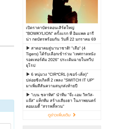
เปิดราคาบัตรคอนเสิร์ตใหญ่
"BOWKYLION" ครั้งแรก ที่ อิมแพค อารี
น่า กดบัตรพร้อมกัน วันที่ 22 มกราคม 69
สาดอาคมสู่นานาชาติ! "เสือ" (4
Tigers) ได้รับเลือกเข้าร่วม "เทศกาลหนัง
รอตเทอร์ดัม 2026" ประเดิมฉายในทวีป
ยุโรป
6 หนุ่มวง "CIR*CRL (เซอร์-เคิ่ล)"
ปล่อยซิงเกิลที่ 2 เพลง "SWITCH IT UP"
มาเพิ่มสีสันความสนุกส่งท้ายปี
"เบน ชลาทิศ" นำทีม "จ๊ะ-เอม วิทวัส-
แจ๊ส" แท็กทีม สร้างเสียงฮา ในภาพยนตร์
คอมเมดี้ "สรรพลี้หวน"
ดูข่าวเพิ่มเติม