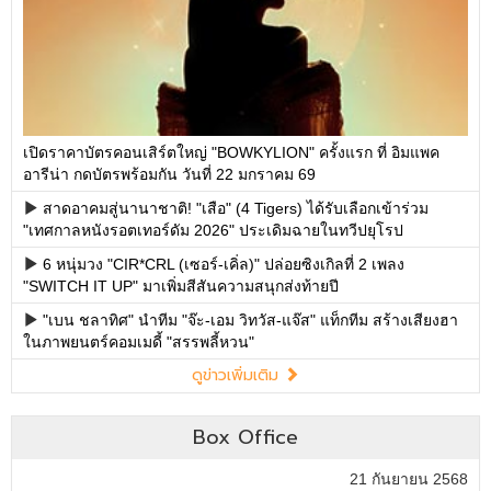
เปิดราคาบัตรคอนเสิร์ตใหญ่ "BOWKYLION" ครั้งแรก ที่ อิมแพค
อารีน่า กดบัตรพร้อมกัน วันที่ 22 มกราคม 69
สาดอาคมสู่นานาชาติ! "เสือ" (4 Tigers) ได้รับเลือกเข้าร่วม
"เทศกาลหนังรอตเทอร์ดัม 2026" ประเดิมฉายในทวีปยุโรป
6 หนุ่มวง "CIR*CRL (เซอร์-เคิ่ล)" ปล่อยซิงเกิลที่ 2 เพลง
"SWITCH IT UP" มาเพิ่มสีสันความสนุกส่งท้ายปี
"เบน ชลาทิศ" นำทีม "จ๊ะ-เอม วิทวัส-แจ๊ส" แท็กทีม สร้างเสียงฮา
ในภาพยนตร์คอมเมดี้ "สรรพลี้หวน"
ดูข่าวเพิ่มเติม
Box Office
21 กันยายน 2568