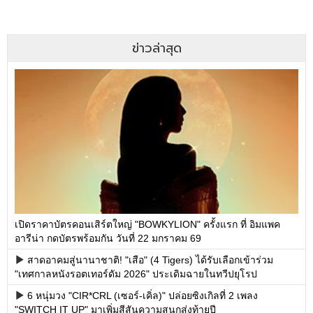
ข่าวล่าสุด
เปิดราคาบัตรคอนเสิร์ตใหญ่ "BOWKYLION" ครั้งแรก ที่ อิมแพค
อารีน่า กดบัตรพร้อมกัน วันที่ 22 มกราคม 69
สาดอาคมสู่นานาชาติ! "เสือ" (4 Tigers) ได้รับเลือกเข้าร่วม
"เทศกาลหนังรอตเทอร์ดัม 2026" ประเดิมฉายในทวีปยุโรป
6 หนุ่มวง "CIR*CRL (เซอร์-เคิ่ล)" ปล่อยซิงเกิลที่ 2 เพลง
"SWITCH IT UP" มาเพิ่มสีสันความสนุกส่งท้ายปี