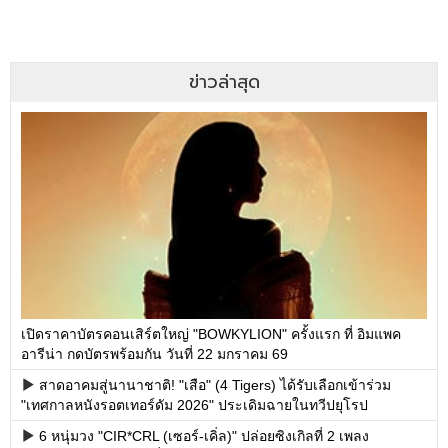
ข่าวล่าสุด
เปิดราคาบัตรคอนเสิร์ตใหญ่ "BOWKYLION" ครั้งแรก ที่ อิมแพค
อารีน่า กดบัตรพร้อมกัน วันที่ 22 มกราคม 69
สาดอาคมสู่นานาชาติ! "เสือ" (4 Tigers) ได้รับเลือกเข้าร่วม
"เทศกาลหนังรอตเทอร์ดัม 2026" ประเดิมฉายในทวีปยุโรป
6 หนุ่มวง "CIR*CRL (เซอร์-เคิ่ล)" ปล่อยซิงเกิลที่ 2 เพลง