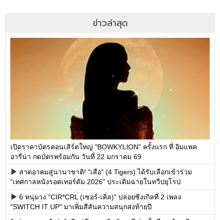
ข่าวล่าสุด
เปิดราคาบัตรคอนเสิร์ตใหญ่ "BOWKYLION" ครั้งแรก ที่ อิมแพค
อารีน่า กดบัตรพร้อมกัน วันที่ 22 มกราคม 69
สาดอาคมสู่นานาชาติ! "เสือ" (4 Tigers) ได้รับเลือกเข้าร่วม
"เทศกาลหนังรอตเทอร์ดัม 2026" ประเดิมฉายในทวีปยุโรป
6 หนุ่มวง "CIR*CRL (เซอร์-เคิ่ล)" ปล่อยซิงเกิลที่ 2 เพลง
"SWITCH IT UP" มาเพิ่มสีสันความสนุกส่งท้ายปี