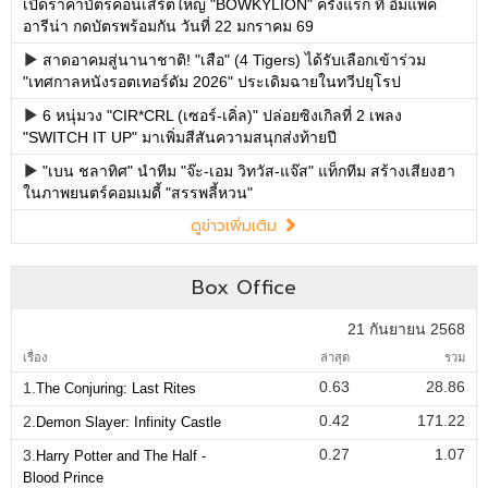
เปิดราคาบัตรคอนเสิร์ตใหญ่ "BOWKYLION" ครั้งแรก ที่ อิมแพค
อารีน่า กดบัตรพร้อมกัน วันที่ 22 มกราคม 69
สาดอาคมสู่นานาชาติ! "เสือ" (4 Tigers) ได้รับเลือกเข้าร่วม
"เทศกาลหนังรอตเทอร์ดัม 2026" ประเดิมฉายในทวีปยุโรป
6 หนุ่มวง "CIR*CRL (เซอร์-เคิ่ล)" ปล่อยซิงเกิลที่ 2 เพลง
"SWITCH IT UP" มาเพิ่มสีสันความสนุกส่งท้ายปี
"เบน ชลาทิศ" นำทีม "จ๊ะ-เอม วิทวัส-แจ๊ส" แท็กทีม สร้างเสียงฮา
ในภาพยนตร์คอมเมดี้ "สรรพลี้หวน"
ดูข่าวเพิ่มเติม
Box Office
21 กันยายน 2568
เรื่อง
ล่าสุด
รวม
0.63
28.86
1.
The Conjuring: Last Rites
0.42
171.22
2.
Demon Slayer: Infinity Castle
0.27
1.07
3.
Harry Potter and The Half -
Blood Prince