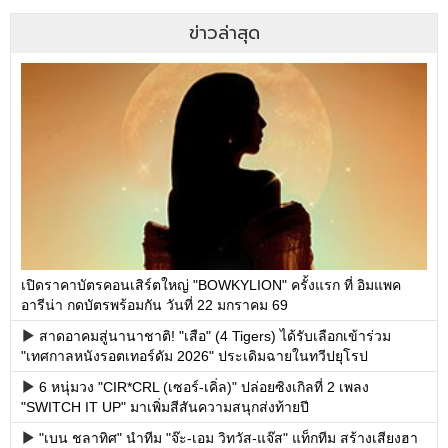
ข่าวล่าสุด
เปิดราคาบัตรคอนเสิร์ตใหญ่ "BOWKYLION" ครั้งแรก ที่ อิมแพค
อารีน่า กดบัตรพร้อมกัน วันที่ 22 มกราคม 69
สาดอาคมสู่นานาชาติ! "เสือ" (4 Tigers) ได้รับเลือกเข้าร่วม
"เทศกาลหนังรอตเทอร์ดัม 2026" ประเดิมฉายในทวีปยุโรป
6 หนุ่มวง "CIR*CRL (เซอร์-เคิ่ล)" ปล่อยซิงเกิลที่ 2 เพลง
"SWITCH IT UP" มาเพิ่มสีสันความสนุกส่งท้ายปี
"เบน ชลาทิศ" นำทีม "จ๊ะ-เอม วิทวัส-แจ๊ส" แท็กทีม สร้างเสียงฮา