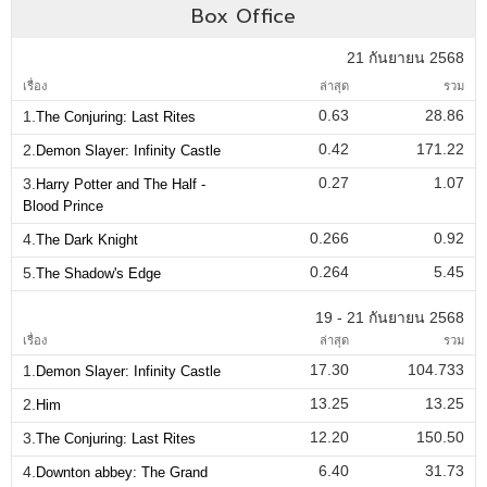
Box Office
21 กันยายน 2568
เรื่อง
ล่าสุด
รวม
0.63
28.86
1.
The Conjuring: Last Rites
0.42
171.22
2.
Demon Slayer: Infinity Castle
0.27
1.07
3.
Harry Potter and The Half -
Blood Prince
0.266
0.92
4.
The Dark Knight
0.264
5.45
5.
The Shadow's Edge
19 - 21 กันยายน 2568
เรื่อง
ล่าสุด
รวม
17.30
104.733
1.
Demon Slayer: Infinity Castle
13.25
13.25
2.
Him
12.20
150.50
3.
The Conjuring: Last Rites
6.40
31.73
4.
Downton abbey: The Grand