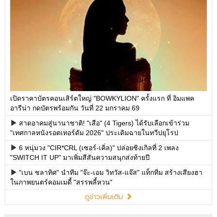
เปิดราคาบัตรคอนเสิร์ตใหญ่ "BOWKYLION" ครั้งแรก ที่ อิมแพค
อารีน่า กดบัตรพร้อมกัน วันที่ 22 มกราคม 69
สาดอาคมสู่นานาชาติ! "เสือ" (4 Tigers) ได้รับเลือกเข้าร่วม
"เทศกาลหนังรอตเทอร์ดัม 2026" ประเดิมฉายในทวีปยุโรป
6 หนุ่มวง "CIR*CRL (เซอร์-เคิ่ล)" ปล่อยซิงเกิลที่ 2 เพลง
"SWITCH IT UP" มาเพิ่มสีสันความสนุกส่งท้ายปี
"เบน ชลาทิศ" นำทีม "จ๊ะ-เอม วิทวัส-แจ๊ส" แท็กทีม สร้างเสียงฮา
ในภาพยนตร์คอมเมดี้ "สรรพลี้หวน"
ดูข่าวเพิ่มเติม