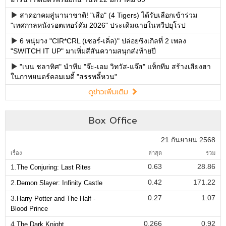
สาดอาคมสู่นานาชาติ! "เสือ" (4 Tigers) ได้รับเลือกเข้าร่วม
"เทศกาลหนังรอตเทอร์ดัม 2026" ประเดิมฉายในทวีปยุโรป
6 หนุ่มวง "CIR*CRL (เซอร์-เคิ่ล)" ปล่อยซิงเกิลที่ 2 เพลง
"SWITCH IT UP" มาเพิ่มสีสันความสนุกส่งท้ายปี
"เบน ชลาทิศ" นำทีม "จ๊ะ-เอม วิทวัส-แจ๊ส" แท็กทีม สร้างเสียงฮา
ในภาพยนตร์คอมเมดี้ "สรรพลี้หวน"
ดูข่าวเพิ่มเติม
Box Office
21 กันยายน 2568
เรื่อง
ล่าสุด
รวม
0.63
28.86
1.
The Conjuring: Last Rites
0.42
171.22
2.
Demon Slayer: Infinity Castle
0.27
1.07
3.
Harry Potter and The Half -
Blood Prince
0.266
0.92
4.
The Dark Knight