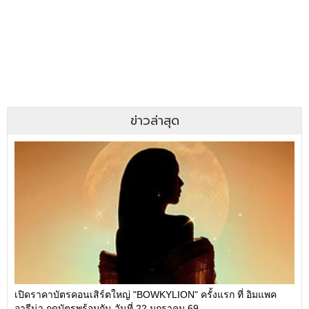
ข่าวล่าสุด
เปิดราคาบัตรคอนเสิร์ตใหญ่ "BOWKYLION" ครั้งแรก ที่ อิมแพค
อารีน่า กดบัตรพร้อมกัน วันที่ 22 มกราคม 69