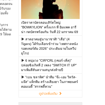
เปิดราคาบัตรคอนเสิร์ตใหญ่
"BOWKYLION" ครั้งแรก ที่ อิมแพค อารี
น่า กดบัตรพร้อมกัน วันที่ 22 มกราคม 69
สาดอาคมสู่นานาชาติ! "เสือ" (4
Tigers) ได้รับเลือกเข้าร่วม "เทศกาลหนัง
รอตเทอร์ดัม 2026" ประเดิมฉายในทวีป
ยุโรป
6 หนุ่มวง "CIR*CRL (เซอร์-เคิ่ล)"
ปล่อยซิงเกิลที่ 2 เพลง "SWITCH IT UP"
มาเพิ่มสีสันความสนุกส่งท้ายปี
"เบน ชลาทิศ" นำทีม "จ๊ะ-เอม วิทวัส-
แจ๊ส" แท็กทีม สร้างเสียงฮา ในภาพยนตร์
คอมเมดี้ "สรรพลี้หวน"
ดูข่าวเพิ่มเติม