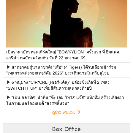
เปิดราคาบัตรคอนเสิร์ตใหญ่ "BOWKYLION" ครั้งแรก ที่ อิมแพค
อารีน่า กดบัตรพร้อมกัน วันที่ 22 มกราคม 69
สาดอาคมสู่นานาชาติ! "เสือ" (4 Tigers) ได้รับเลือกเข้าร่วม
"เทศกาลหนังรอตเทอร์ดัม 2026" ประเดิมฉายในทวีปยุโรป
6 หนุ่มวง "CIR*CRL (เซอร์-เคิ่ล)" ปล่อยซิงเกิลที่ 2 เพลง
"SWITCH IT UP" มาเพิ่มสีสันความสนุกส่งท้ายปี
"เบน ชลาทิศ" นำทีม "จ๊ะ-เอม วิทวัส-แจ๊ส" แท็กทีม สร้างเสียงฮา
ในภาพยนตร์คอมเมดี้ "สรรพลี้หวน"
ดูข่าวเพิ่มเติม
Box Office