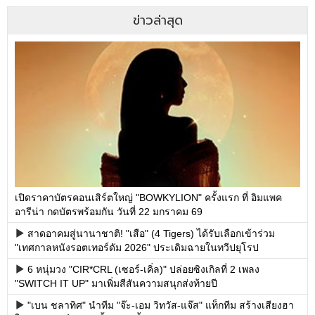
ข่าวล่าสุด
เปิดราคาบัตรคอนเสิร์ตใหญ่ "BOWKYLION" ครั้งแรก ที่ อิมแพค
อารีน่า กดบัตรพร้อมกัน วันที่ 22 มกราคม 69
สาดอาคมสู่นานาชาติ! "เสือ" (4 Tigers) ได้รับเลือกเข้าร่วม
"เทศกาลหนังรอตเทอร์ดัม 2026" ประเดิมฉายในทวีปยุโรป
6 หนุ่มวง "CIR*CRL (เซอร์-เคิ่ล)" ปล่อยซิงเกิลที่ 2 เพลง
"SWITCH IT UP" มาเพิ่มสีสันความสนุกส่งท้ายปี
"เบน ชลาทิศ" นำทีม "จ๊ะ-เอม วิทวัส-แจ๊ส" แท็กทีม สร้างเสียงฮา