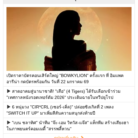
เปิดราคาบัตรคอนเสิร์ตใหญ่ "BOWKYLION" ครั้งแรก ที่ อิมแพค
อารีน่า กดบัตรพร้อมกัน วันที่ 22 มกราคม 69
สาดอาคมสู่นานาชาติ! "เสือ" (4 Tigers) ได้รับเลือกเข้าร่วม
"เทศกาลหนังรอตเทอร์ดัม 2026" ประเดิมฉายในทวีปยุโรป
6 หนุ่มวง "CIR*CRL (เซอร์-เคิ่ล)" ปล่อยซิงเกิลที่ 2 เพลง
"SWITCH IT UP" มาเพิ่มสีสันความสนุกส่งท้ายปี
"เบน ชลาทิศ" นำทีม "จ๊ะ-เอม วิทวัส-แจ๊ส" แท็กทีม สร้างเสียงฮา
ในภาพยนตร์คอมเมดี้ "สรรพลี้หวน"