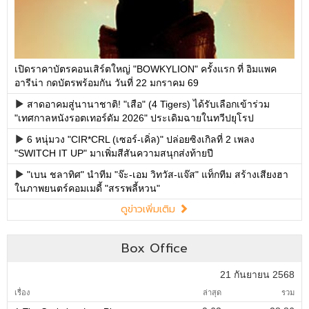
เปิดราคาบัตรคอนเสิร์ตใหญ่ "BOWKYLION" ครั้งแรก ที่ อิมแพค
อารีน่า กดบัตรพร้อมกัน วันที่ 22 มกราคม 69
สาดอาคมสู่นานาชาติ! "เสือ" (4 Tigers) ได้รับเลือกเข้าร่วม
"เทศกาลหนังรอตเทอร์ดัม 2026" ประเดิมฉายในทวีปยุโรป
6 หนุ่มวง "CIR*CRL (เซอร์-เคิ่ล)" ปล่อยซิงเกิลที่ 2 เพลง
"SWITCH IT UP" มาเพิ่มสีสันความสนุกส่งท้ายปี
"เบน ชลาทิศ" นำทีม "จ๊ะ-เอม วิทวัส-แจ๊ส" แท็กทีม สร้างเสียงฮา
ในภาพยนตร์คอมเมดี้ "สรรพลี้หวน"
ดูข่าวเพิ่มเติม
Box Office
21 กันยายน 2568
เรื่อง
ล่าสุด
รวม