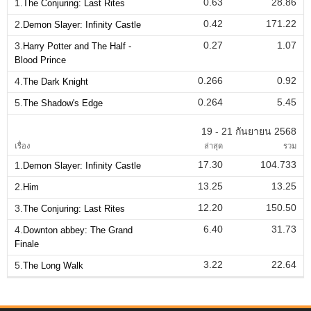
0.63
28.86
1.
The Conjuring: Last Rites
0.42
171.22
2.
Demon Slayer: Infinity Castle
0.27
1.07
3.
Harry Potter and The Half -
Blood Prince
0.266
0.92
4.
The Dark Knight
0.264
5.45
5.
The Shadow's Edge
19 - 21 กันยายน 2568
เรื่อง
ล่าสุด
รวม
17.30
104.733
1.
Demon Slayer: Infinity Castle
13.25
13.25
2.
Him
12.20
150.50
3.
The Conjuring: Last Rites
6.40
31.73
4.
Downton abbey: The Grand
Finale
3.22
22.64
5.
The Long Walk