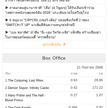
อารีน่า กดบัตรพร้อมกัน วันที่ 22 มกราคม 69
สาดอาคมสู่นานาชาติ! "เสือ" (4 Tigers) ได้รับเลือกเข้าร่วม
"เทศกาลหนังรอตเทอร์ดัม 2026" ประเดิมฉายในทวีปยุโรป
6 หนุ่มวง "CIR*CRL (เซอร์-เคิ่ล)" ปล่อยซิงเกิลที่ 2 เพลง
"SWITCH IT UP" มาเพิ่มสีสันความสนุกส่งท้ายปี
"เบน ชลาทิศ" นำทีม "จ๊ะ-เอม วิทวัส-แจ๊ส" แท็กทีม สร้างเสียงฮา
ในภาพยนตร์คอมเมดี้ "สรรพลี้หวน"
ดูข่าวเพิ่มเติม
Box Office
21 กันยายน 2568
เรื่อง
ล่าสุด
รวม
0.63
28.86
1.
The Conjuring: Last Rites
0.42
171.22
2.
Demon Slayer: Infinity Castle
0.27
1.07
3.
Harry Potter and The Half -
Blood Prince
0.266
0.92
4.
The Dark Knight