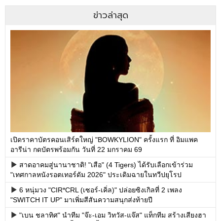
ข่าวล่าสุด
เปิดราคาบัตรคอนเสิร์ตใหญ่ "BOWKYLION" ครั้งแรก ที่ อิมแพค
อารีน่า กดบัตรพร้อมกัน วันที่ 22 มกราคม 69
สาดอาคมสู่นานาชาติ! "เสือ" (4 Tigers) ได้รับเลือกเข้าร่วม
"เทศกาลหนังรอตเทอร์ดัม 2026" ประเดิมฉายในทวีปยุโรป
6 หนุ่มวง "CIR*CRL (เซอร์-เคิ่ล)" ปล่อยซิงเกิลที่ 2 เพลง
"SWITCH IT UP" มาเพิ่มสีสันความสนุกส่งท้ายปี
"เบน ชลาทิศ" นำทีม "จ๊ะ-เอม วิทวัส-แจ๊ส" แท็กทีม สร้างเสียงฮา