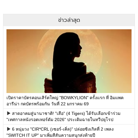
ข่าวล่าสุด
เปิดราคาบัตรคอนเสิร์ตใหญ่ "BOWKYLION" ครั้งแรก ที่ อิมแพค
อารีน่า กดบัตรพร้อมกัน วันที่ 22 มกราคม 69
สาดอาคมสู่นานาชาติ! "เสือ" (4 Tigers) ได้รับเลือกเข้าร่วม
"เทศกาลหนังรอตเทอร์ดัม 2026" ประเดิมฉายในทวีปยุโรป
6 หนุ่มวง "CIR*CRL (เซอร์-เคิ่ล)" ปล่อยซิงเกิลที่ 2 เพลง
"SWITCH IT UP" มาเพิ่มสีสันความสนุกส่งท้ายปี