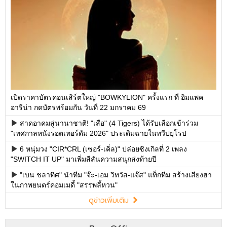
เปิดราคาบัตรคอนเสิร์ตใหญ่ "BOWKYLION" ครั้งแรก ที่ อิมแพค
อารีน่า กดบัตรพร้อมกัน วันที่ 22 มกราคม 69
สาดอาคมสู่นานาชาติ! "เสือ" (4 Tigers) ได้รับเลือกเข้าร่วม
"เทศกาลหนังรอตเทอร์ดัม 2026" ประเดิมฉายในทวีปยุโรป
6 หนุ่มวง "CIR*CRL (เซอร์-เคิ่ล)" ปล่อยซิงเกิลที่ 2 เพลง
"SWITCH IT UP" มาเพิ่มสีสันความสนุกส่งท้ายปี
"เบน ชลาทิศ" นำทีม "จ๊ะ-เอม วิทวัส-แจ๊ส" แท็กทีม สร้างเสียงฮา
ในภาพยนตร์คอมเมดี้ "สรรพลี้หวน"
ดูข่าวเพิ่มเติม