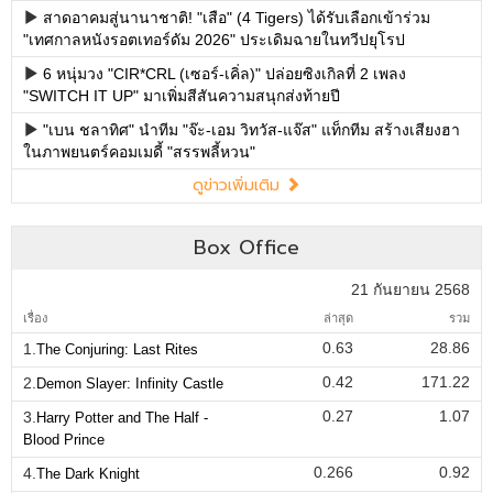
สาดอาคมสู่นานาชาติ! "เสือ" (4 Tigers) ได้รับเลือกเข้าร่วม
"เทศกาลหนังรอตเทอร์ดัม 2026" ประเดิมฉายในทวีปยุโรป
6 หนุ่มวง "CIR*CRL (เซอร์-เคิ่ล)" ปล่อยซิงเกิลที่ 2 เพลง
"SWITCH IT UP" มาเพิ่มสีสันความสนุกส่งท้ายปี
"เบน ชลาทิศ" นำทีม "จ๊ะ-เอม วิทวัส-แจ๊ส" แท็กทีม สร้างเสียงฮา
ในภาพยนตร์คอมเมดี้ "สรรพลี้หวน"
ดูข่าวเพิ่มเติม
Box Office
21 กันยายน 2568
เรื่อง
ล่าสุด
รวม
0.63
28.86
1.
The Conjuring: Last Rites
0.42
171.22
2.
Demon Slayer: Infinity Castle
0.27
1.07
3.
Harry Potter and The Half -
Blood Prince
0.266
0.92
4.
The Dark Knight